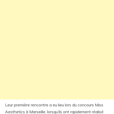
Leur première rencontre a eu lieu lors du concours Miss
Aesthetics à Marseille, lorsqu’ils ont rapidement réalisé