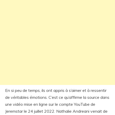
En si peu de temps, ils ont appris à s’aimer et à ressentir
de véritables émotions. C’est ce qu’affirme la source dans
une vidéo mise en ligne sur le compte YouTube de
Jeremstar le 24 juillet 2022. Nathalie Andreani venait de