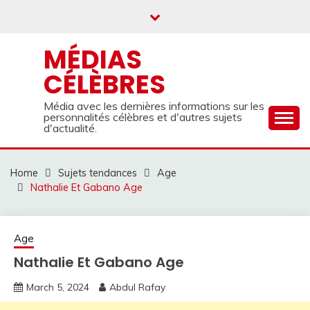
Skip
to
content
MÉDIAS
CÉLÈBRES
Média avec les dernières informations sur les
personnalités célèbres et d'autres sujets
d'actualité.
Home
Sujets tendances
Age
Nathalie Et Gabano Age
Age
Nathalie Et Gabano Age
March 5, 2024
Abdul Rafay