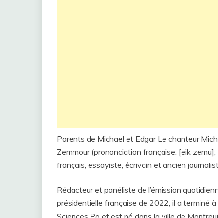
Parents de Michael et Edgar Le chanteur Mich
Zemmour (prononciation française: [eik zemu]; i
français, essayiste, écrivain et ancien journalis
Rédacteur et panéliste de l’émission quotidien
présidentielle française de 2022, il a terminé
Sciences Po et est né dans la ville de Montreui