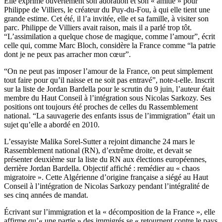
Elle exprime ouvertement son adoration et son « amitié » pour
Philippe de Villiers, le créateur du Puy-du-Fou, à qui elle tient une
grande estime. Cet été, il l’a invitée, elle et sa famille, à visiter son
parc. Philippe de Villiers avait raison, mais il a parlé trop tôt.
“L’assimilation a quelque chose de magique, comme l’amour”, écrit
celle qui, comme Marc Bloch, considère la France comme “la patrie
dont je ne peux pas arracher mon cœur”.
“On ne peut pas imposer l’amour de la France, on peut simplement
tout faire pour qu’il naisse et ne soit pas entravé”, note-t-elle. Inscrit
sur la liste de Jordan Bardella pour le scrutin du 9 juin, l’auteur était
membre du Haut Conseil à l’intégration sous Nicolas Sarkozy. Ses
positions ont toujours été proches de celles du Rassemblement
national. “La sauvagerie des enfants issus de l’immigration” était un
sujet qu’elle a abordé en 2010.
L’essayiste Malika Sorel-Sutter a rejoint dimanche 24 mars le
Rassemblement national (RN), d’extrême droite, et devait se
présenter deuxième sur la liste du RN aux élections européennes,
derrière Jordan Bardella. Objectif affiché : remédier au « chaos
migratoire ». Cette Algérienne d’origine française a siégé au Haut
Conseil à l’intégration de Nicolas Sarkozy pendant l’intégralité de
ses cinq années de mandat.
Écrivant sur l’immigration et la « décomposition de la France », elle
affirme qu’« une partie » des immigrés se « retournent contre le pays