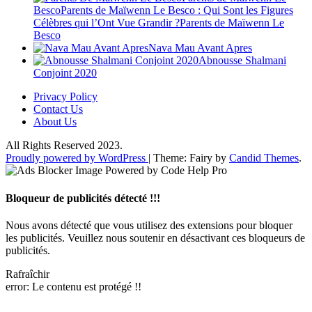
BescoParents de Maïwenn Le Besco : Qui Sont les Figures
Célèbres qui l’Ont Vue Grandir ?Parents de Maïwenn Le
Besco
Nava Mau Avant Apres
Abnousse Shalmani
Conjoint 2020
Privacy Policy
Contact Us
About Us
All Rights Reserved 2023.
Proudly powered by WordPress
|
Theme: Fairy by
Candid Themes
.
Bloqueur de publicités détecté !!!
Nous avons détecté que vous utilisez des extensions pour bloquer
les publicités. Veuillez nous soutenir en désactivant ces bloqueurs de
publicités.
Rafraîchir
error:
Le contenu est protégé !!