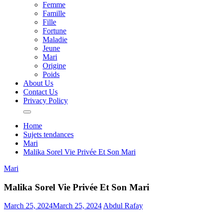
Femme
Famille
Fille
Fortune
Maladie
Jeune
Mari
Origine
Poids
About Us
Contact Us
Privacy Policy
Home
Sujets tendances
Mari
Malika Sorel Vie Privée Et Son Mari
Mari
Malika Sorel Vie Privée Et Son Mari
March 25, 2024
March 25, 2024
Abdul Rafay