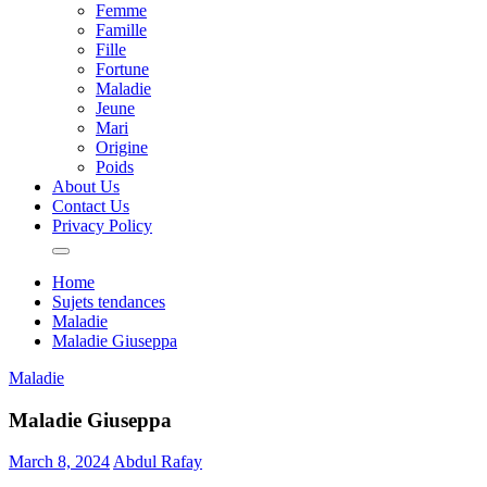
Femme
Famille
Fille
Fortune
Maladie
Jeune
Mari
Origine
Poids
About Us
Contact Us
Privacy Policy
Home
Sujets tendances
Maladie
Maladie Giuseppa
Maladie
Maladie Giuseppa
March 8, 2024
Abdul Rafay