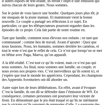
d’autres espoirs de télé-réalité, ils feront l’objet d’une émission qui
suivra chacun de leurs gestes. Nous sommes.
Sur le point de vous lancer une bombe. Quelques jours plus tôt, je
me moquais de la jeune maman. Et maintenant vient la bonne
nouvelle. Le couple a partagé ses réflexions à ce sujet. En
particulier, ce que les téléspectateurs pourront regarder dans les
épisodes de ce projet. Cela fait partie de notre routine en.
Tant que famille, comment nous élevons nos enfants ; en tant que
communauté ; comme lieu de travail. Avant d’ajouter : Quoi que
nous fassions. Nous, les humains, sommes derrière les caméras, et
tout le reste n’est que le reflet de cela. Ce n’est que lorsqu’on se met
en bêtise avec Paga, Maeva, qu’on apparaît.
A la télé-réalité. C’est tout ce qu’ils voient, mais ce n’est pas qui
nous sommes. Au final, nous sommes une famille, un couple, et
nous avons nos propres vies. C’est merveilleux qu’ils soient ici, et
j’espère que tout le monde les appréciera. Cependant, les champions
des Apprentis Aventuriers ont dû aborder un.
Autre sujet lors de leurs délibérations. En effet, avant d’évoquer
C’est la famille, ils ont dû se défendre dans l’émission de W9. En
conséquence, certaines personnes ont poursuivi leur victoire de
front. En démontrant que le jeu était truqué et qu’ils ne méritaient
pas la victoire qu’ils venaient de remporter d’elle. La gagnante des