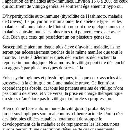
l’apparition de maladies auto-immunes. Environ 15% à 20% de ceux
qui souffrent de vitiligo généralisé souffrent également d’hypo ou.
D’hyperthyroïdie auto-immune (thyroïdite de Hashimoto, maladie
de Graves). La polyarthrite rhumatoïde, le diabète de type 1 et les
maladies inflammatoires de l’intestin ne sont que quelques-unes des
maladies auto-immunes les plus rares qui peuvent coexister avec
elle. Bien que ceux qui possèdent un ou plusieurs gènes de.
Susceptibilité aient un risque plus élevé d’avoir la maladie, ils ne
seront pas nécessairement touchés de la même manière que tout le
monde. Il reste à déterminer quels déclencheurs déclenchent la
réponse immunologique. Néanmoins, le vitiligo peut être déclenché
ou aggravé par plusieurs types de stress, à la.
Fois psychologiques et physiologiques, tels que ceux associés à la
grossesse, à la chirurgie ou à une maladie grave. Ce lien n’est
cependant pas absolu, car tous les patients atteints de vitiligo n’ont
pas connu de stress, et vice versa, la prise en charge thérapeutique
du stress n’améliore pas le vitiligo ni n’arrête sa progression.
Bien qu’une base auto-immune du vitiligo soit probable, les
processus impliqués sont mal connus à l’heure actuelle. Pour créer
des thérapies ciblées capables notamment de stopper le
développement de la maladie et de repigmenter les lésions, nous
aurons besoin d’une description détaillée de ces changements.