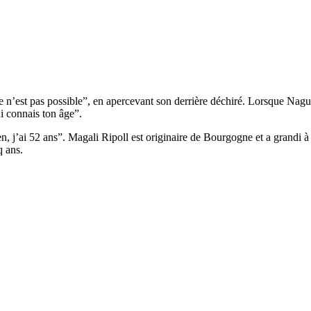
e n’est pas possible”, en apercevant son derrière déchiré. Lorsque Nag
ui connais ton âge”.
en, j’ai 52 ans”. Magali Ripoll est originaire de Bourgogne et a grandi 
q ans.