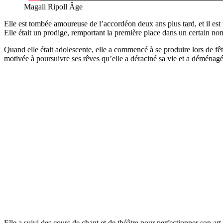
Magali Ripoll Âge
Elle est tombée amoureuse de l’accordéon deux ans plus tard, et il est
Elle était un prodige, remportant la première place dans un certain 
Quand elle était adolescente, elle a commencé à se produire lors de fête
motivée à poursuivre ses rêves qu’elle a déraciné sa vie et a déménagé
Elle a suivi des cours de chant et de théâtre pour perfectionner son art