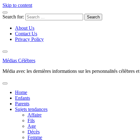
Skip to content
Search for:
About Us
Contact Us
Privacy Policy
Médias Célèbres
Média avec les dernières informations sur les personnalités célèbres et d
Home
Enfants
Parents
Sujets tendances
Affaire
Fils
Age
Décès
Femme