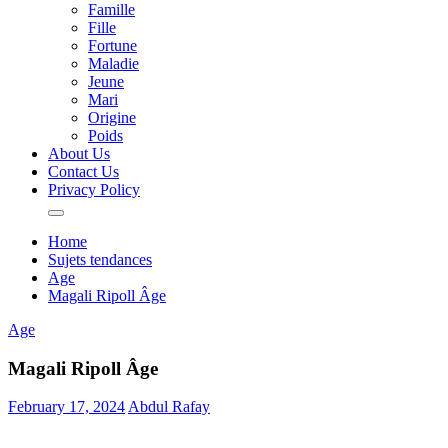
Famille
Fille
Fortune
Maladie
Jeune
Mari
Origine
Poids
About Us
Contact Us
Privacy Policy
Home
Sujets tendances
Age
Magali Ripoll Âge
Age
Magali Ripoll Âge
February 17, 2024
Abdul Rafay