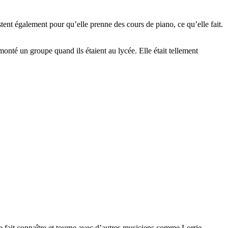
tent également pour qu’elle prenne des cours de piano, ce qu’elle fait.
monté un groupe quand ils étaient au lycée. Elle était tellement
e se fait connaître et tourne avec d’autres musiciens comme Lorrie,