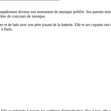
 rapidement devenu son instrument de musique préféré. Ses parents insis
nombre de concours de musique.
s et de bals avec son père jouant de la batterie. Elle et ses copains ont 
 à Paris.
. Elle se précipite à travers les auditions d’introduction. Peu à peu, ell