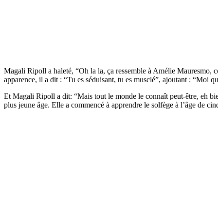
Magali Ripoll a haleté, “Oh la la, ça ressemble à Amélie Mauresmo, c
apparence, il a dit : “Tu es séduisant, tu es musclé”, ajoutant : “Moi q
Et Magali Ripoll a dit: “Mais tout le monde le connaît peut-être, eh bi
plus jeune âge. Elle a commencé à apprendre le solfège à l’âge de cin