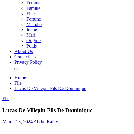
Femme
Famille
Fille
Fortune
Maladie
Jeune
Mari
Origine
Poids
About Us
Contact Us
Privacy Policy
Home
Fils
Lucas De Villepin Fils De Dominique
Fils
Lucas De Villepin Fils De Dominique
March 13, 2024
Abdul Rafay