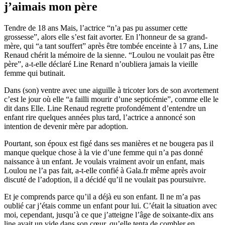
j’aimais mon père
Tendre de 18 ans Mais, l’actrice “n’a pas pu assumer cette
grossesse”, alors elle s’est fait avorter. En l’honneur de sa grand-
mère, qui “a tant souffert” après être tombée enceinte à 17 ans, Line
Renaud chérit la mémoire de la sienne. “Loulou ne voulait pas être
père”, a-t-elle déclaré Line Renard n’oubliera jamais la vieille
femme qui butinait.
Dans (son) ventre avec une aiguille à tricoter lors de son avortement
c’est le jour où elle “a failli mourir d’une septicémie”, comme elle le
dit dans Elle. Line Renaud regrette profondément d’entendre un
enfant rire quelques années plus tard, l’actrice a annoncé son
intention de devenir mère par adoption.
Pourtant, son époux est figé dans ses manières et ne bougera pas il
manque quelque chose à la vie d’une femme qui n’a pas donné
naissance à un enfant. Je voulais vraiment avoir un enfant, mais
Loulou ne l’a pas fait, a-t-elle confié à Gala.fr même après avoir
discuté de l’adoption, il a décidé qu’il ne voulait pas poursuivre.
Et je comprends parce qu’il a déjà eu son enfant. Il ne m’a pas
oublié car j’étais comme un enfant pour lui. C’était la situation avec
moi, cependant, jusqu’à ce que j’atteigne l’âge de soixante-dix ans
line avait un vide dans son cœur, qu’elle tenta de combler en