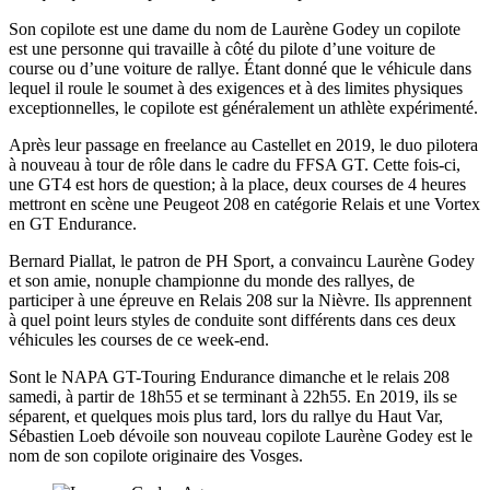
Son copilote est une dame du nom de Laurène Godey un copilote
est une personne qui travaille à côté du pilote d’une voiture de
course ou d’une voiture de rallye. Étant donné que le véhicule dans
lequel il roule le soumet à des exigences et à des limites physiques
exceptionnelles, le copilote est généralement un athlète expérimenté.
Après leur passage en freelance au Castellet en 2019, le duo pilotera
à nouveau à tour de rôle dans le cadre du FFSA GT. Cette fois-ci,
une GT4 est hors de question; à la place, deux courses de 4 heures
mettront en scène une Peugeot 208 en catégorie Relais et une Vortex
en GT Endurance.
Bernard Piallat, le patron de PH Sport, a convaincu Laurène Godey
et son amie, nonuple championne du monde des rallyes, de
participer à une épreuve en Relais 208 sur la Nièvre. Ils apprennent
à quel point leurs styles de conduite sont différents dans ces deux
véhicules les courses de ce week-end.
Sont le NAPA GT-Touring Endurance dimanche et le relais 208
samedi, à partir de 18h55 et se terminant à 22h55. En 2019, ils se
séparent, et quelques mois plus tard, lors du rallye du Haut Var,
Sébastien Loeb dévoile son nouveau copilote Laurène Godey est le
nom de son copilote originaire des Vosges.