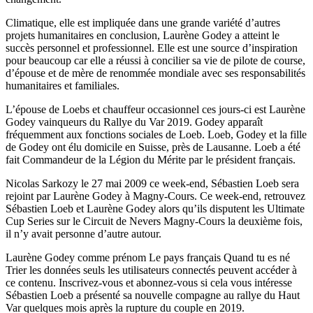
Climatique, elle est impliquée dans une grande variété d’autres
projets humanitaires en conclusion, Laurène Godey a atteint le
succès personnel et professionnel. Elle est une source d’inspiration
pour beaucoup car elle a réussi à concilier sa vie de pilote de course,
d’épouse et de mère de renommée mondiale avec ses responsabilités
humanitaires et familiales.
L’épouse de Loebs et chauffeur occasionnel ces jours-ci est Laurène
Godey vainqueurs du Rallye du Var 2019. Godey apparaît
fréquemment aux fonctions sociales de Loeb. Loeb, Godey et la fille
de Godey ont élu domicile en Suisse, près de Lausanne. Loeb a été
fait Commandeur de la Légion du Mérite par le président français.
Nicolas Sarkozy le 27 mai 2009 ce week-end, Sébastien Loeb sera
rejoint par Laurène Godey à Magny-Cours. Ce week-end, retrouvez
Sébastien Loeb et Laurène Godey alors qu’ils disputent les Ultimate
Cup Series sur le Circuit de Nevers Magny-Cours la deuxième fois,
il n’y avait personne d’autre autour.
Laurène Godey comme prénom Le pays français Quand tu es né
Trier les données seuls les utilisateurs connectés peuvent accéder à
ce contenu. Inscrivez-vous et abonnez-vous si cela vous intéresse
Sébastien Loeb a présenté sa nouvelle compagne au rallye du Haut
Var quelques mois après la rupture du couple en 2019.