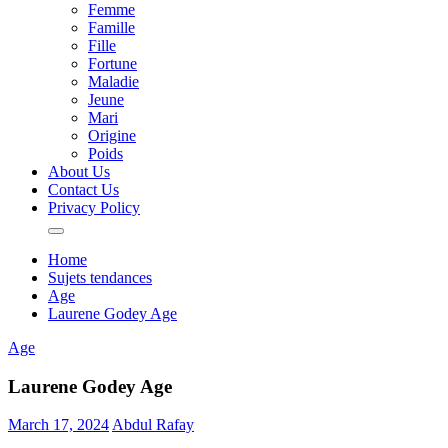
Femme
Famille
Fille
Fortune
Maladie
Jeune
Mari
Origine
Poids
About Us
Contact Us
Privacy Policy
Home
Sujets tendances
Age
Laurene Godey Age
Age
Laurene Godey Age
March 17, 2024
Abdul Rafay