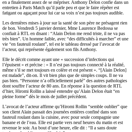
en a finalement assez de se mépriser. Anthony Delon confie dans un
entretien à Paris Match qu’il parle peu et que le faire répéter est
fatigant ou agaçant pour lui car sa voix n’est pas toujours audible.
Les dernières mises à jour sur la santé de son père ne présagent rien
de bon. Vendredi 5 janvier dernier, Mme Laurence Bedossa se
confiait à RTL en disant : “Alain Delon me rend triste, il ne va pas
très bien”. Un homme faible, avec “des difficultés à marcher” et une
vie “en fauteuil roulant”, tel est le tableau dressé par l’avocat de
l’acteur, qui représente également son fils Anthony.
Elle le décrit comme ayant une « succession d’infections qui
l’épuisent » et précise : « Il n’est pas toujours connecté à la réalité,
même s’il se met toujours en colère et est présent ». “[Alain Delon]
est malade”, dit-on. Il vit bien plus que de simples coups. Il ne va
pas bien. “Personne n’a officiellement parlé” des autres pathologies
dont souffre l’acteur de 80 ans. En réponse à la question de RTL
d’hier, Hiromi Rollin a laissé entendre qu’Alain Delon était “en
pleine forme” dès le mois de juillet précédent.
L’avocat de l’acteur affirme qu’Hiromi Rollin “semble oublier” que
son client Alain passait des journées entières confiné dans son
fauteuil roulant dans la cuisine, avec pour seule compagnie une
banane et de l’eau. Elle est partie vers neuf heures du matin et est
revenue le soir. Au bout d’une heure, elle dit : “Il a sans doute