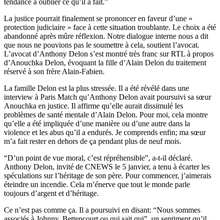
tendance à oublier ce qu’il a fait.”
La justice pourrait finalement se prononcer en faveur d’une «
protection judiciaire » face à cette situation troublante. Le choix a été
abandonné après mûre réflexion. Notre dialogue interne nous a dit
que nous ne pouvions pas le soumettre à cela, soutient l’avocat.
L’avocat d’Anthony Delon s’est montré très franc sur RTL à propos
d’Anouchka Delon, évoquant la fille d’Alain Delon du traitement
réservé à son frère Alain-Fabien.
La famille Delon est la plus stressée. Il a été révélé dans une
interview à Paris Match qu’Anthony Delon avait poursuivi sa sœur
Anouchka en justice. Il affirme qu’elle aurait dissimulé les
problèmes de santé mentale d’Alain Delon. Pour moi, cela montre
qu’elle a été impliquée d’une manière ou d’une autre dans la
violence et les abus qu’il a endurés. Je comprends enfin; ma sœur
m’a fait rester en dehors de ça pendant plus de neuf mois.
“D’un point de vue moral, c’est répréhensible”, a-t-il déclaré.
Anthony Delon, invité de CNEWS le 5 janvier, a tenu à écarter les
spéculations sur l’héritage de son père. Pour commencer, j’aimerais
éteindre un incendie. Cela m’énerve que tout le monde parle
toujours d’argent et d’héritage.
Ce n’est pas comme ça. Il a poursuivi en disant: “Nous sommes
associés à Johnny, Bettencourt ou qui sait qui”, un sentiment qu’il