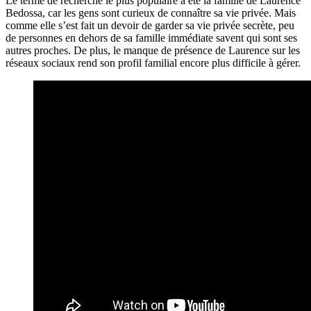
Le terme de recherche le plus populaire a été la famille de Laurence
Bedossa, car les gens sont curieux de connaître sa vie privée. Mais
comme elle s’est fait un devoir de garder sa vie privée secrète, peu
de personnes en dehors de sa famille immédiate savent qui sont ses
autres proches. De plus, le manque de présence de Laurence sur les
réseaux sociaux rend son profil familial encore plus difficile à gérer.