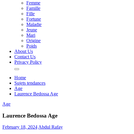
Femme
Famille
Fille
Fortune
Maladie
Jeune
Mari
Origine
Poids
About Us
Contact Us
Privacy Policy
Home
Sujets tendances
Age
Laurence Bedossa Age
Age
Laurence Bedossa Age
February 18, 2024
Abdul Rafay