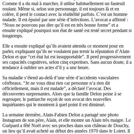
Comme il a du mal à marcher, il utilise habituellement un fauteuil
roulant. Même si, selon son personnage, il est toujours là et en
colère, il perd le contact avec la réalitélité parfois. C’est un homme
malade. Il est épuisé par une série d’infections. L’avocat a affirmé :
“Nous ne pouvons pas dire qu’il est en très bonne forme” et a
ensuite expliqué pourquoi son état de santé est resté secret pendant si
longtemps.
Elle a ensuite expliqué qu’ils avaient attendu ce moment pour en
parler, expliquant qu’ils ne voulaient pas ternir la réputation d’Alain
Delon et que “cet état lui est insupportable”. Il perd progressivement
ses capacités cognitives, selon cinq expertises. Sans aucun doute, il a
tendance à oublier ses actes d’il y a une heure.
Sa maladie s’étend au-delà d’une série d’accidents vasculaires
cérébraux. “Je ne vous dirai rien car personne n’a rien dit
officiellement, mais il est malade”, a déclaré l’avocat. Des
découvertes surprenantes. Alors que la famille Delon peine à se
regrouper, le patriarche reçoit de son avocat des nouvelles
inquiétantes qui le montrent à quel point il est diminué.
La semaine dernière, Alain-Fabien Delon a partagé une photo
Instagram de son père, Alain, et elle montre un Alain très maigre. Le
Guépard a fêté Noël avec ses proches dans son château de Douchy,
un lieu qu’il avait acheté au début des années 1970 dans le Loiret. Il