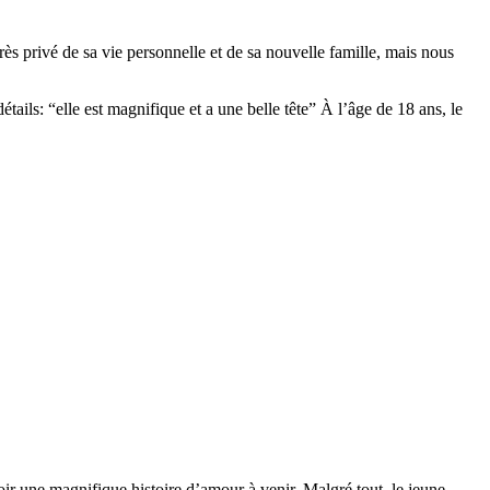
t très privé de sa vie personnelle et de sa nouvelle famille, mais nous
étails: “elle est magnifique et a une belle tête” À l’âge de 18 ans, le
voir une magnifique histoire d’amour à venir. Malgré tout, le jeune