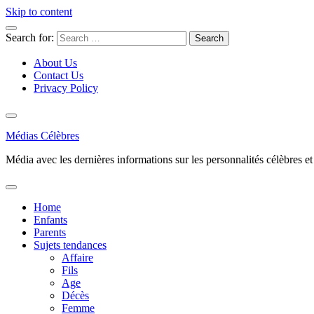
Skip to content
Search for:
About Us
Contact Us
Privacy Policy
Médias Célèbres
Média avec les dernières informations sur les personnalités célèbres et d
Home
Enfants
Parents
Sujets tendances
Affaire
Fils
Age
Décès
Femme