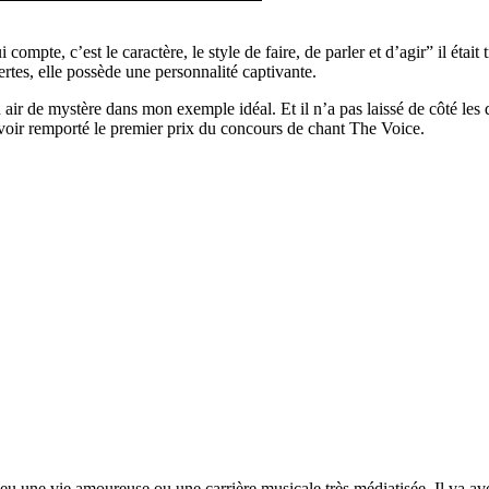
 compte, c’est le caractère, le style de faire, de parler et d’agir” il étai
tes, elle possède une personnalité captivante.
 air de mystère dans mon exemple idéal. Et il n’a pas laissé de côté les d
avoir remporté le premier prix du concours de chant The Voice.
as eu une vie amoureuse ou une carrière musicale très médiatisée. Il va a