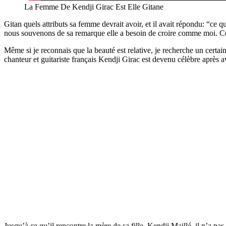
La Femme De Kendji Girac Est Elle Gitane
Gitan quels attributs sa femme devrait avoir, et il avait répondu: “ce qui
nous souvenons de sa remarque elle a besoin de croire comme moi. Cer
Même si je reconnais que la beauté est relative, je recherche un certain
chanteur et guitariste français Kendji Girac est devenu célèbre après 
Jusqu’à ce qu’il rencontre la mère de sa fille, Kendji Maillé, il n’a p