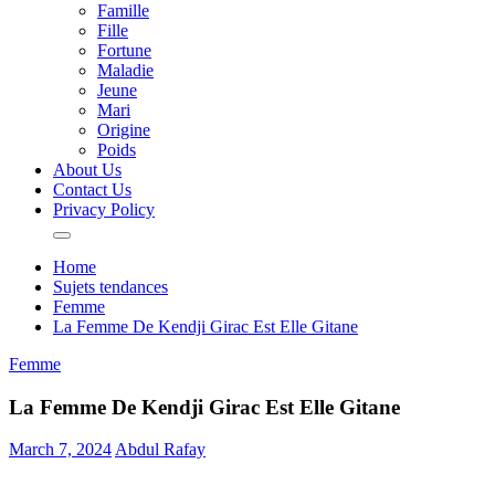
Famille
Fille
Fortune
Maladie
Jeune
Mari
Origine
Poids
About Us
Contact Us
Privacy Policy
Home
Sujets tendances
Femme
La Femme De Kendji Girac Est Elle Gitane
Femme
La Femme De Kendji Girac Est Elle Gitane
March 7, 2024
Abdul Rafay