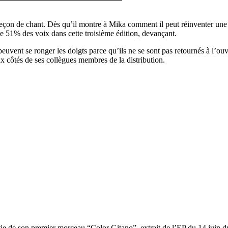
leçon de chant. Dès qu’il montre à Mika comment il peut réinventer une p
le 51% des voix dans cette troisième édition, devançant.
uvent se ronger les doigts parce qu’ils ne se sont pas retournés à l’ou
x côtés de ses collègues membres de la distribution.
rtie de son premier morceau “Color Gitano”, extrait de l’EP du 14 juin