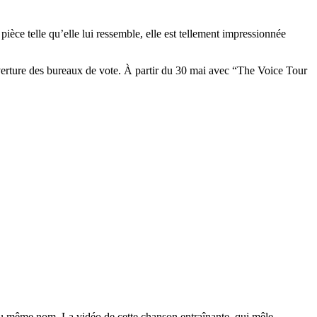
ièce telle qu’elle lui ressemble, elle est tellement impressionnée
verture des bureaux de vote. À partir du 30 mai avec “The Voice Tour
 du même nom. La vidéo de cette chanson entraînante, qui mêle