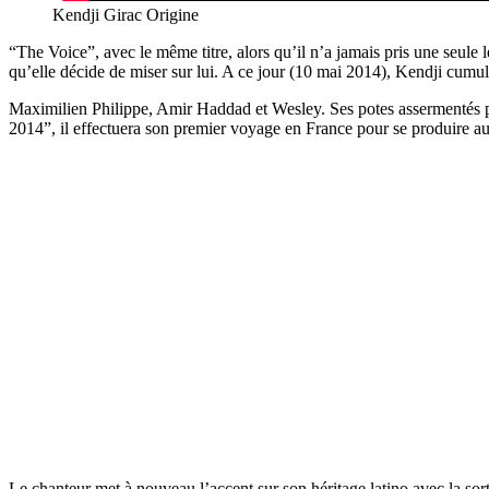
Kendji Girac Origine
“The Voice”, avec le même titre, alors qu’il n’a jamais pris une seule 
qu’elle décide de miser sur lui. A ce jour (10 mai 2014), Kendji cumu
Maximilien Philippe, Amir Haddad et Wesley. Ses potes assermentés pe
2014”, il effectuera son premier voyage en France pour se produire au
Le chanteur met à nouveau l’accent sur son héritage latino avec la so