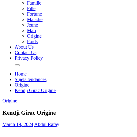
Famille
Fille
Fortune
Maladie
Jeune
Mari
Origine
Poids
About Us
Contact Us
Privacy Policy
Home
Sujets tendances
Origine
Kendji Girac Origine
Origine
Kendji Girac Origine
March 19, 2024
Abdul Rafay