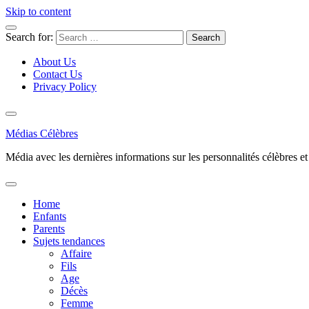
Skip to content
Search for:
About Us
Contact Us
Privacy Policy
Médias Célèbres
Média avec les dernières informations sur les personnalités célèbres et d
Home
Enfants
Parents
Sujets tendances
Affaire
Fils
Age
Décès
Femme