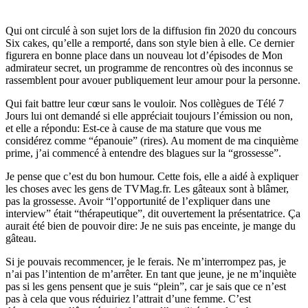
Qui ont circulé à son sujet lors de la diffusion fin 2020 du concours
Six cakes, qu’elle a remporté, dans son style bien à elle. Ce dernier
figurera en bonne place dans un nouveau lot d’épisodes de Mon
admirateur secret, un programme de rencontres où des inconnus se
rassemblent pour avouer publiquement leur amour pour la personne.
Qui fait battre leur cœur sans le vouloir. Nos collègues de Télé 7
Jours lui ont demandé si elle appréciait toujours l’émission ou non,
et elle a répondu: Est-ce à cause de ma stature que vous me
considérez comme “épanouie” (rires). Au moment de ma cinquième
prime, j’ai commencé à entendre des blagues sur la “grossesse”.
Je pense que c’est du bon humour. Cette fois, elle a aidé à expliquer
les choses avec les gens de TVMag.fr. Les gâteaux sont à blâmer,
pas la grossesse. Avoir “l’opportunité de l’expliquer dans une
interview” était “thérapeutique”, dit ouvertement la présentatrice. Ça
aurait été bien de pouvoir dire: Je ne suis pas enceinte, je mange du
gâteau.
Si je pouvais recommencer, je le ferais. Ne m’interrompez pas, je
n’ai pas l’intention de m’arrêter. En tant que jeune, je ne m’inquiète
pas si les gens pensent que je suis “plein”, car je sais que ce n’est
pas à cela que vous réduiriez l’attrait d’une femme. C’est