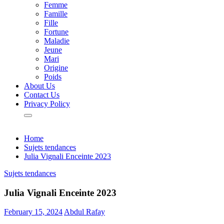
Femme
Famille
Fille
Fortune
Maladie
Jeune
Mari
Origine
Poids
About Us
Contact Us
Privacy Policy
Home
Sujets tendances
Julia Vignali Enceinte 2023
Sujets tendances
Julia Vignali Enceinte 2023
February 15, 2024
Abdul Rafay