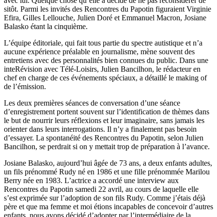
avec lui. Quelque chose qu’elle a décidé de ne pas reconsidérer de
sitôt. Parmi les invités des Rencontres du Papotin figuraient Virginie
Efira, Gilles Lellouche, Julien Doré et Emmanuel Macron, Josiane
Balasko étant la cinquième.
L’équipe éditoriale, qui fait tous partie du spectre autistique et n’a
aucune expérience préalable en journalisme, mène souvent des
entretiens avec des personnalités bien connues du public. Dans une
inteRévision avec Télé-Loisirs, Julien Bancilhon, le rédacteur en
chef en charge de ces événements spéciaux, a détaillé le making of
de l’émission.
Les deux premières séances de conversation d’une séance
d’enregistrement portent souvent sur l’identification de thèmes dans
le but de nourrir leurs réflexions et leur imaginaire, sans jamais les
orienter dans leurs interrogations. Il n’y a finalement pas besoin
d’essayer. La spontanéité des Rencontres du Papotin, selon Julien
Bancilhon, se perdrait si on y mettait trop de préparation à l’avance.
Josiane Balasko, aujourd’hui âgée de 73 ans, a deux enfants adultes,
un fils prénommé Rudy né en 1986 et une fille prénommée Marilou
Berry née en 1983. L’actrice a accordé une interview aux
Rencontres du Papotin samedi 22 avril, au cours de laquelle elle
s’est exprimée sur l’adoption de son fils Rudy. Comme j’étais déjà
père et que ma femme et moi étions incapables de concevoir d’autres
enfants, nous avons décidé d’adopter par l’intermédiaire de la