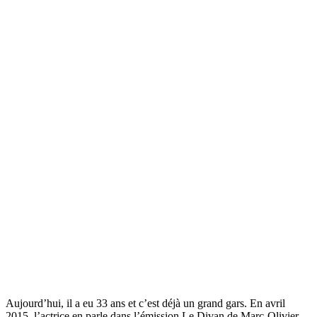
Aujourd’hui, il a eu 33 ans et c’est déjà un grand gars. En avril
2015, l’actrice en parle dans l’émission Le Divan de Marc-Olivier