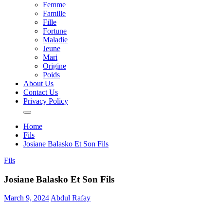
Femme
Famille
Fille
Fortune
Maladie
Jeune
Mari
Origine
Poids
About Us
Contact Us
Privacy Policy
Home
Fils
Josiane Balasko Et Son Fils
Fils
Josiane Balasko Et Son Fils
March 9, 2024
Abdul Rafay