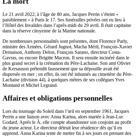
La mort
Le 21 avril 2022, à l’âge de 80 ans, Jacques Perrin s’éteint «
paisiblement » à Paris le 17. Ses funérailles privées ont eu lieu à
l’Hôtel des Invalides dans l’après-midi du 29 avril. Il était capitaine
dans la réserve citoyenne de la Marine nationale.
De nombreuses personnalités sont présentes, dont Florence Parly,
ministre des Armées, Gérard Jugnot, Macha Méril, François-Xavier
Demaison, Anthony Delon, François Sarano, directeur Costa-
Gavras, ou encore Brigitte Macron. Il sera ensuite incinéré dans le
plus grand secret à la crémation du Père-Lachaise. Son ami Olivier
de Kersauson prétendit faussement que sa dépouille avait été
dispersée en mer ; en effet, ils ont été inhumés au cimetière du Père-
Lachaise (division 44), à quelques mètres de ses collègues Yves
Montand et Michel Legrand.
Affaires et obligations personnelles
Lors du tournage du Soleil dans l’œil en septembre 1961, Jacques
Perrin a une liaison avec Anna Karina, alors mariée à Jean-Luc
Godard. Après le À, elle compte abandonner son conjoint au profit
du jeune acteur. Le directeur détruit leur résidence dès qu’il en
apprend. Anna Karina tente de mettre fin à ses jours en prenant des