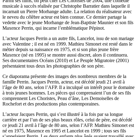
Parmi ses films, on peut citer Les Choristes de 2004, une comédie
musicale à succès réalisée par Christophe Barratier dans laquelle il
incarnait un Pierre Morhange adulte. La relation du réalisateur avec
le neveu du célèbre acteur est bien connue. Ce dernier partage la
vedette avec le jeune Morhange de Jean-Baptiste Maunier et son fils
Maxence Perrin, qui incarne l’emblématique Pépinot.
L’acteur Jacques Perrin a un autre fils, Lancelot, issu de son mariage
avec Valentine ; il est né en 1999. Mathieu Simonet est resté dans le
métier depuis sa naissance en 1975, et si son plus jeune frère
Maxence (né en 1995) se montre aussi discret, alors il continuera.
Ses documentaires Océans (2010) et Le Peuple Migratoire (2001)
présentaient tous deux les photographies de son père.
Ce diaporama présente des images des nombreux membres de la
famille Perrin. Jacques Perrin, acteur, est décédé jeudi 21 avril à
l’âge de 80 ans, selon l’AFP. Il a inculqué un intérêt pour le domaine
à trois jeunes hommes. Les pièces qui comprenaient l’un de ses fils
comprennent Les Choristes, Peau d’âne, Les Demoiselles de
Rochefort et des productions plus contemporaines.
L’acteur Jacques Perrin, qui s’est illustré à la fois par sa longue
carrière et par l’un de ses plus beaux rôles, celui de père, est décédé
ce jeudi 21 avril à l’âge de 80 ans, selon l’AFP. Mathieu Simonet est
né en 1975, Maxence en 1995 et Lancelot en 1999 ; tous ses fils
s’appelaient Perrin. Les deux enfants plus âgés avaient travaillé avec