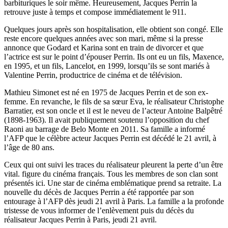
barbituriques le soir même. Heureusement, Jacques Perrin la
retrouve juste à temps et compose immédiatement le 911.
Quelques jours après son hospitalisation, elle obtient son congé. Elle
reste encore quelques années avec son mari, même si la presse
annonce que Godard et Karina sont en train de divorcer et que
l’actrice est sur le point d’épouser Perrin. Ils ont eu un fils, Maxence,
en 1995, et un fils, Lancelot, en 1999, lorsqu’ils se sont mariés à
Valentine Perrin, productrice de cinéma et de télévision.
Mathieu Simonet est né en 1975 de Jacques Perrin et de son ex-
femme. En revanche, le fils de sa sœur Eva, le réalisateur Christophe
Barratier, est son oncle et il est le neveu de l’acteur Antoine Balpêtré
(1898-1963). Il avait publiquement soutenu l’opposition du chef
Raoni au barrage de Belo Monte en 2011. Sa famille a informé
l’AFP que le célèbre acteur Jacques Perrin est décédé le 21 avril, à
l’âge de 80 ans.
Ceux qui ont suivi les traces du réalisateur pleurent la perte d’un être
vital. figure du cinéma français. Tous les membres de son clan sont
présentés ici. Une star de cinéma emblématique prend sa retraite. La
nouvelle du décès de Jacques Perrin a été rapportée par son
entourage à l’AFP dès jeudi 21 avril à Paris. La famille a la profonde
tristesse de vous informer de l’enlèvement puis du décès du
réalisateur Jacques Perrin à Paris, jeudi 21 avril.