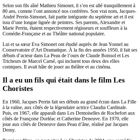
Selon son fils aîné Mathieu Simonet, il s’en est allé tranquillement à
80 ans, comme l’ont annoncé nos confrères. Son vrai nom, Jacques-
André Perrin-Simonet, fait partie intégrante du septième art et il est
issu d’une longue lignée de peintres. Ses parents, Alexandre et
Marie Perrin, étaient respectivement régisseurs et souffleurs à la
Comédie-Française et au Théâtre national populaire.
Lui et sa sœur Eva Simonet ont étudié auprès de Jean Yonnel au
Conservatoire d’Art Dramatique. À la fin des années 1950, il fait ses
débuts d’acteur dans La Peau de l’ours de Claude Boissol et Les
Tricheurs de Marcel Carné, qui incluent tous deux des rôles
comiques. Il avait hâte de jouer au théâtre et au cinéma.
Il a eu un fils qui était dans le film Les
Choristes
En 1960, Jacques Perrin fait ses débuts au grand écran dans La Fille
à la valise, aux côtés de la légendaire actrice Claudia Cardinale.
Puis, en 1967, elle apparaît dans Les Demoiselles de Rochefort aux
côtés de Françoise Dorléac et Catherine Deneuve. En 1970, elle
joue aux côtés de Deneuve dans Peau d’âne, réalisé par Jacques
Demy.