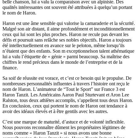
belle chanson, lui a valu la comparaison avec un alpiniste. Des
qualités intéressantes ont souvent été attribuées à quelqu’un portant
le nom de Haron.
Haron est une âme sensible qui valorise la camaraderie et la sécurité.
Malgré son air distant, il aime profondément et inconditionnellement
ceux qui lui sont les plus proches. Haron ne recule pas devant les
défis et poursuit sans relâche ses nobles objectifs. Haron a toujours
été intellectuellement en avance sur le peloton, même lorsqu’ils
n’étaient que des enfants. Son m exceptionnelson talent athématique
lui a valu l’étiquette de « génie » parmi beaucoup. Sa maîtrise des
chiffres le rend précieux dans le monde de l’entreprise et de la
finance.
Sa soif de réussite est vorace, et c’est ce besoin qui le propulse. De
nombreuses personnalités influentes à travers l’histoire ont reçu le
nom de Haron. L’animateur de “Tout le Sport” sur France 3 est
Haron Tanzit. Les Américains Aaron Paul Sturtevant et Aron Lee
Ralston, tous deux athlètes accomplis, s’appellent tous deux Haron.
En conclusion, ceux qui portent le nom de Haron ont tendance à
avoir des idéaux élevés et à être gentils avec les autres.
C’est une marque de maturité, d’astuce et de volonté inflexible.
Nous pouvons reconnaître dûment les propriétaires légitimes de
noms comme « Haron Tanzit » si nous avons une bonne