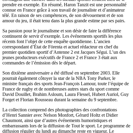
prendre en exemple. En résumé, Haron Tanzit est une personnalité
connue en France grâce à son travail de journaliste et d’animateur
télé. En raison de ses compétences, de son dévouement et de son
amour du jeu, il était tenu dans la plus grande estime par ses pairs.
Sa passion pour le journalisme et son désir de faire la différence
continuent de servir d’exemple. Les événements sportifs les plus
récents font l’objet de cette enquête quotidienne. L’ancien
correspondant d’État de Förenta et actuel rédacteur en chef du
premier quotidien sportif d’Antenne 2 est Jacques Ségui. L’un des
jeunes producteurs exécutifs de France 2 et France 3 était aux
commandes de l’émission dès le départ.
Son dixième anniversaire a été diffusé en septembre 2003. Elle
pourrait également côtoyer la star de la NBA Tony Parker, le
ministre français des sports Jean-François Lamour, toute l’équipe de
France de rugby et de nombreuses autres stars du sport comme
David Douillet, Brahim Asloum, Laura Flessel, Hubert Auriol, Guy
Forget et Florian Rousseau durant la semaine du 9 septembre.
La collection comprend des photographies des confrontations
d’Henri Sannier avec Nelson Monfort, Gérard Holtz et Didier
Chaumont, ainsi que d’autres événements humoristiques et
embarrassants lors de la diffusion de Tout le sport. Le programme de
diffusion régulier du lundi au dimanche reste en vigueur. Le