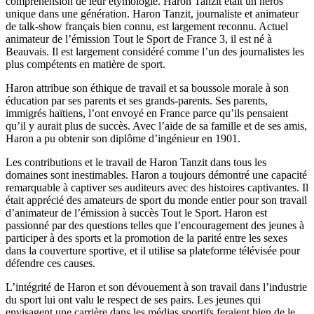
compréhension de leur étymologie. Haron Tanzit était un héros
unique dans une génération. Haron Tanzit, journaliste et animateur
de talk-show français bien connu, est largement reconnu. Actuel
animateur de l’émission Tout le Sport de France 3, il est né à
Beauvais. Il est largement considéré comme l’un des journalistes les
plus compétents en matière de sport.
Haron attribue son éthique de travail et sa boussole morale à son
éducation par ses parents et ses grands-parents. Ses parents,
immigrés haïtiens, l’ont envoyé en France parce qu’ils pensaient
qu’il y aurait plus de succès. Avec l’aide de sa famille et de ses amis,
Haron a pu obtenir son diplôme d’ingénieur en 1901.
Les contributions et le travail de Haron Tanzit dans tous les
domaines sont inestimables. Haron a toujours démontré une capacité
remarquable à captiver ses auditeurs avec des histoires captivantes. Il
était apprécié des amateurs de sport du monde entier pour son travail
d’animateur de l’émission à succès Tout le Sport. Haron est
passionné par des questions telles que l’encouragement des jeunes à
participer à des sports et la promotion de la parité entre les sexes
dans la couverture sportive, et il utilise sa plateforme télévisée pour
défendre ces causes.
L’intégrité de Haron et son dévouement à son travail dans l’industrie
du sport lui ont valu le respect de ses pairs. Les jeunes qui
envisagent une carrière dans les médias sportifs feraient bien de le