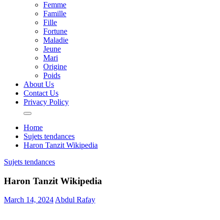
Femme
Famille
Fille
Fortune
Maladie
Jeune
Mari
Origine
Poids
About Us
Contact Us
Privacy Policy
Home
Sujets tendances
Haron Tanzit Wikipedia
Sujets tendances
Haron Tanzit Wikipedia
March 14, 2024
Abdul Rafay