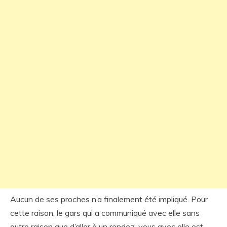
Aucun de ses proches n’a finalement été impliqué. Pour
cette raison, le gars qui a communiqué avec elle sans
autre raison que d’aller à un rendez-vous avec elle est