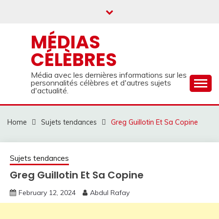
Skip
to
content
MÉDIAS
CÉLÈBRES
Média avec les dernières informations sur les
personnalités célèbres et d'autres sujets
d'actualité.
Home
Sujets tendances
Greg Guillotin Et Sa Copine
Sujets tendances
Greg Guillotin Et Sa Copine
February 12, 2024
Abdul Rafay