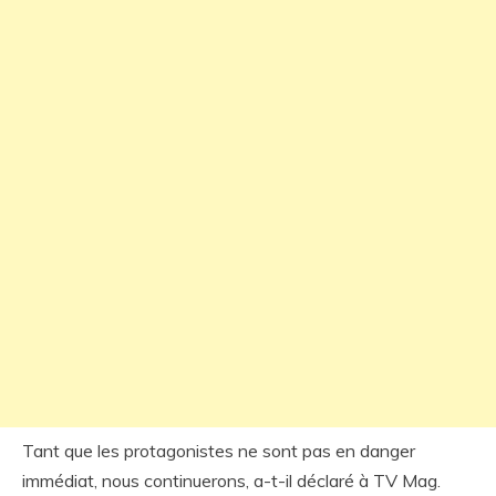
Tant que les protagonistes ne sont pas en danger
immédiat, nous continuerons, a-t-il déclaré à TV Mag.