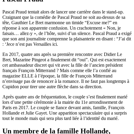
Pascal Praud tentait alors de lancer une carrière dans le stand-up.
Craignant que la comédie de Pascal Praud ne soit au-dessus de sa
tête, Gauthier Le Bret marmonne un timide “Excuse me?” en
réponse à son apparente confusion. Un crachotement « Non, je
faisais… allez-y », de l’hôte, suivi d’un silence. Pascal Praud a exigé
que son ami journaliste comprenne la plaisanterie en disant : “J’ai dit
: ‘Jece n’est pas Versailles ici.
En 2017, quatre ans après sa première rencontre avec Didier Le
Bret, Mazarine Pingeot a finalement dit “oui”. Qui est exactement
cet ambassadeur discret qui vit avec la fille de l’ancien président
français François Mitterrand ? Mais comme elle l’a confié au
magazine ELLE à l’époque, la fille de François Mitterrand
n’envisage pas de renoncer à la romance. Il ne faut pas longtemps à
Cupidon pour tirer une autre flèche dans sa direction.
Après quatre ans de fréquentation, le couple s’est finalement marié
lors d’une petite cérémonie à la mairie du 11e arrondissement de
Paris en 2017. Le couple se fiance devant amis, famille, François
Hollande et Julie Gayet. Une apparition spectaculaire qui a surpris
tout le monde mais qui sera plus tard liée à l’identité du marié.
Un membre de la famille Hollande,