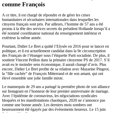
comme François
A ce titre, il est chargé de répondre et de gérer les crises
humanitaires et sécuritaires internationales dans lesquelles les
citoyens français sont pris. Par ailleurs, l’homme de 57 ans a été
promu à la tête des services secrets du président Hollande lorsqu’il a
été nommé coordinateur national du renseignement intérieur et
extérieur la même année.
Pourtant, Didier Le Bret a quitté l’Elysée en 2016 pour se lancer en
politique, et il est actuellement candidat dans la 9e circonscription
des Français de l’étranger sous l’étiquette Parti socialiste. De plus, il
soutient Vincent Peillon dans la primaire citoyenne PS de 2017. S’il
avait eu le moindre sens économique, il aurait changé d’avis. Plus
encore, Didier Le Bret profite de sa relation avec Mazarine Pingeot,
la “fille cachée” de François Mitterrand et de son amant, qui ont
élevé ensemble une jolie famille mixte.
Le mannequin de 29 ans a partagé la première photo de son alliance
sur Instagram en l’honneur de leur premier anniversaire de mariage.
Avec l’épidémie de coronavirus, les négociations syndicales
bloquées et les manifestations chaotiques, 2020 ne s’annonce pas
comme une bonne année. Les derniers mois sombres ont
heureusement été égayés par des événements heureux. Le 15 juin