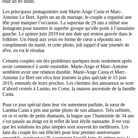
était un tel lundi.
Les principaux protagonistes sont Marie-Ange Casta et Marc-
Antoine Le Bret. Après un an de mariage, le couple a organisé une
fête pour marquer l’occasion. La superstar de 29 ans a utilisé son
Instagram pour montrer le superbe groupe qu’elle porte à l’annulaire
gauche. Le quinze juin 2019 est une date qui restera gravée dans le
folklore. Un émoji aux yeux en forme de cœur a répondu aux
compliments du marié, et cette photo, joli rappel d’une journée de
rêve, en est le résultat.
Certains couples ont des problèmes quelques mois seulement après
avoir commencé à sortir ensemble. Marie-Ange et Marc-Antoine
semblent avoir une relation durable. Marie-Ange Casta et Marc-
Antoine Le Bret ont vécu leur journée la plus spéciale le 15 juin
2019, entourés de leurs proches. Les chemins des amoureux se sont
d’abord croisés à Lumio, en Corse, la maison ancestrale de la famille
Casta.
Pour ce jour spécial dans leur vie autrement parfaite, la sœur de
Laetitia Casta a pris une petite photo de son alliance. Très raffinée,
en or et sertie de petits diamants, la bague que l’humoriste de 34 ans
s’est passée au doigt est le reflet de leur idylle naissante. Il est vrai
que les solutions les plus simples sont souvent les meilleures. Les
fans du couple les ont félicités pour leur premier anniversaire
ensemble, espérant qu’ils pourraient bientôt faire de même avec la