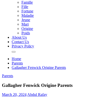
Famille
Fille
Fortune
Maladie
Jeune
Mari
Origine
Poids
About Us
Contact Us
Privacy Policy
Home
Parents
Gallagher Fenwick Origine Parents
Parents
Gallagher Fenwick Origine Parents
March 20, 2024
Abdul Rafay