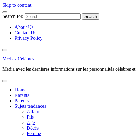
Skip to content
Search for:
About Us
Contact Us
Privacy Policy
Médias Célèbres
Média avec les dernières informations sur les personnalités célèbres et d
Home
Enfants
Parents
Sujets tendances
Affaire
Fils
Age
Décès
Femme