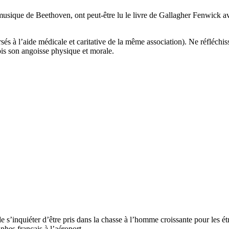
usique de Beethoven, ont peut-être lu le livre de Gallagher Fenwick av
s à l’aide médicale et caritative de la même association). Ne réfléchis
fois son angoisse physique et morale.
 de s’inquiéter d’être pris dans la chasse à l’homme croissante pour les
hes français à l’aéroport.