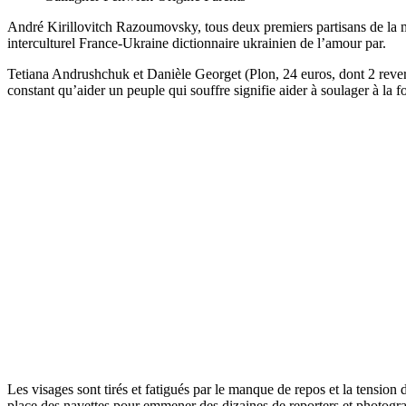
André Kirillovitch Razoumovsky, tous deux premiers partisans de la m
interculturel France-Ukraine dictionnaire ukrainien de l’amour par.
Tetiana Andrushchuk et Danièle Georget (Plon, 24 euros, dont 2 reversé
constant qu’aider un peuple qui souffre signifie aider à soulager à la 
Les visages sont tirés et fatigués par le manque de repos et la tension
place des navettes pour emmener des dizaines de reporters et photograp