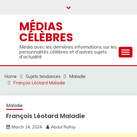
Skip
to
content
MÉDIAS
CÉLÈBRES
Média avec les dernières informations sur les
personnalités célèbres et d'autres sujets
d'actualité.
Home
Sujets tendances
Maladie
François Léotard Maladie
Maladie
François Léotard Maladie
March 14, 2024
Abdul Rafay