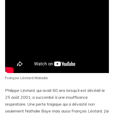
François Léotard Maladie
Philippe Léotard, qui avait 60 ans lorsqu’il est décédé le
25 août 2001, a succombé à une insuffisance
respiratoire. Une perte tragique qui a dévasté non
seulement Nathalie Baye mais aussi François Léotard. J’ai