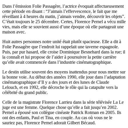
Dans l’émission Folie Passagère, l’actrice évoquait affectueusement
cette période en disant : “J’aimais l’effervescence, le fait que me
réveillant à 4 heures du matin, j’aimais vendre, découvrir les objets”.
C’était toujours le 25 décembre. Certes, Florence Pernel a vécu mille
vies, mais elle se souvient aussi d’une époque où elle partageait une
maison avec.
Huit autres personnes notre unité était plutôt spacieuse. Elle a dit à
Folie Passagère que l’endroit lui rappelait une taverne espagnole.
Puis, par pur hasard, elle croise Dominique Besnehard dans la rue; il
la connaît et lui propose de l’aider à poursuivre la petite carrière
qu’elle avait commencée dans l’industrie cinématographique.
Le destin utilise souvent des moyens inattendus pour nous mettre sur
la bonne voie. Au début des années 1990, elle joue dans l’adaptation
cinématographique d’Il y a des jours et des lunes de Claude
Lelouch, et en 1992, elle décroche le rôle qui la catapulte vers la
célébrité du grand public.
Celle de la magistrate Florence Larrieu dans la série télévisée La Le
juge est une femme. Quelque chose qu’elle a fait jusqu’en 2002.
Pernel a épousé son collègue cinéaste Patrick Rotman en 2005. Ils
ont des enfants, Paul et Tina, en couple. Au cas où vous ne le
sauriez pas, Florence Pernel adorait Gilbert Bécaud.