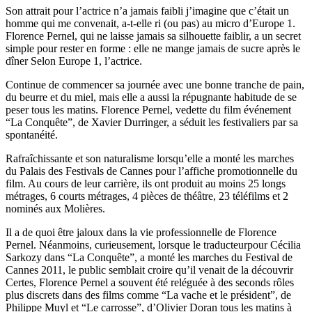
Son attrait pour l’actrice n’a jamais faibli j’imagine que c’était un
homme qui me convenait, a-t-elle ri (ou pas) au micro d’Europe 1.
Florence Pernel, qui ne laisse jamais sa silhouette faiblir, a un secret
simple pour rester en forme : elle ne mange jamais de sucre après le
dîner Selon Europe 1, l’actrice.
Continue de commencer sa journée avec une bonne tranche de pain,
du beurre et du miel, mais elle a aussi la répugnante habitude de se
peser tous les matins. Florence Pernel, vedette du film événement
“La Conquête”, de Xavier Durringer, a séduit les festivaliers par sa
spontanéité.
Rafraîchissante et son naturalisme lorsqu’elle a monté les marches
du Palais des Festivals de Cannes pour l’affiche promotionnelle du
film. Au cours de leur carrière, ils ont produit au moins 25 longs
métrages, 6 courts métrages, 4 pièces de théâtre, 23 téléfilms et 2
nominés aux Molières.
Il a de quoi être jaloux dans la vie professionnelle de Florence
Pernel. Néanmoins, curieusement, lorsque le traducteurpour Cécilia
Sarkozy dans “La Conquête”, a monté les marches du Festival de
Cannes 2011, le public semblait croire qu’il venait de la découvrir
Certes, Florence Pernel a souvent été reléguée à des seconds rôles
plus discrets dans des films comme “La vache et le président”, de
Philippe Muyl et “Le carrosse”, d’Olivier Doran tous les matins à