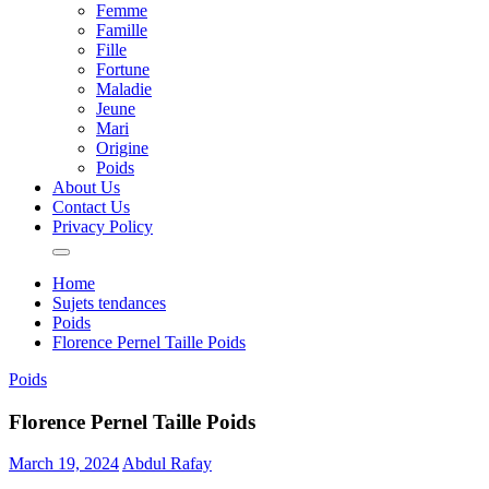
Femme
Famille
Fille
Fortune
Maladie
Jeune
Mari
Origine
Poids
About Us
Contact Us
Privacy Policy
Home
Sujets tendances
Poids
Florence Pernel Taille Poids
Poids
Florence Pernel Taille Poids
March 19, 2024
Abdul Rafay