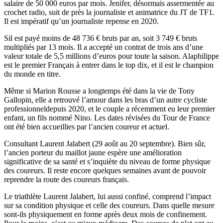
salaire de 50 000 euros par mois. Jenifer, désormais assermentée au
crochet radio, suit de près la journaliste et animatrice du JT de TF1.
Il est impératif qu’un journaliste repense en 2020.
Sil est payé moins de 48 736 € bruts par an, soit 3 749 € bruts
multipliés par 13 mois. Il a accepté un contrat de trois ans d’une
valeur totale de 5,5 millions d’euros pour toute la saison. Alaphilippe
est le premier Français à entrer dans le top dix, et il est le champion
du monde en titre.
Même si Marion Rousse a longtemps été dans la vie de Tony
Gallopin, elle a retrouvé l’amour dans les bras d’un autre cycliste
professionneldepuis 2020, et le couple a récemment eu leur premier
enfant, un fils nommé Nino. Les dates révisées du Tour de France
ont été bien accueillies par l’ancien coureur et actuel.
Consultant Laurent Jalabert (29 août au 20 septembre). Bien sûr,
l’ancien porteur du maillot jaune espère une amélioration
significative de sa santé et s’inquiète du niveau de forme physique
des coureurs. Il reste encore quelques semaines avant de pouvoir
reprendre la route des coureurs français.
Le triathlète Laurent Jalabert, lui aussi confiné, comprend l’impact
sur sa condition physique et celle des coureurs. Dans quelle mesure
sont-ils physiquement en forme après deux mois de confinement.