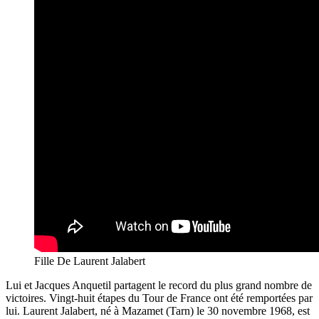
Fille De Laurent Jalabert
Lui et Jacques Anquetil partagent le record du plus grand nombre de
victoires. Vingt-huit étapes du Tour de France ont été remportées par
lui. Laurent Jalabert, né à Mazamet (Tarn) le 30 novembre 1968, est