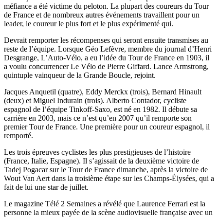
méfiance a été victime du peloton. La plupart des coureurs du Tour
de France et de nombreux autres événements travaillent pour un
leader, le coureur le plus fort et le plus expérimenté qui.
Devrait remporter les récompenses qui seront ensuite transmises au
reste de l’équipe. Lorsque Géo Lefèvre, membre du journal d’Henri
Desgrange, L’Auto-Vélo, a eu l’idée du Tour de France en 1903, il
a voulu concurrencer Le Vélo de Pierre Giffard. Lance Armstrong,
quintuple vainqueur de la Grande Boucle, rejoint.
Jacques Anquetil (quatre), Eddy Merckx (trois), Bernard Hinault
(deux) et Miguel Indurain (trois). Alberto Contador, cycliste
espagnol de l’équipe Tinkoff-Saxo, est né en 1982. Il débute sa
carrière en 2003, mais ce n’est qu’en 2007 qu’il remporte son
premier Tour de France. Une première pour un coureur espagnol, il
remporté.
Les trois épreuves cyclistes les plus prestigieuses de l’histoire
(France, Italie, Espagne). Il s’agissait de la deuxième victoire de
Tadej Pogacar sur le Tour de France dimanche, après la victoire de
Wout Van Aert dans la troisième étape sur les Champs-Élysées, qui a
fait de lui une star de juillet.
Le magazine Télé 2 Semaines a révélé que Laurence Ferrari est la
personne la mieux payée de la scène audiovisuelle française avec un