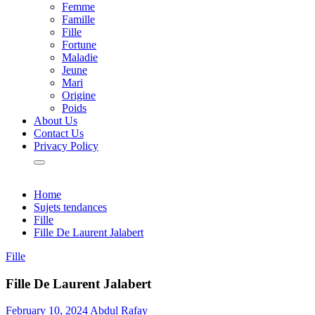
Femme
Famille
Fille
Fortune
Maladie
Jeune
Mari
Origine
Poids
About Us
Contact Us
Privacy Policy
Home
Sujets tendances
Fille
Fille De Laurent Jalabert
Fille
Fille De Laurent Jalabert
February 10, 2024
Abdul Rafay