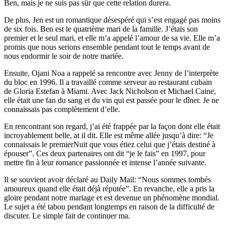
Ben, mais je ne suis pas sûr que cette relation durera.
De plus, Jen est un romantique désespéré qui s’est engagé pas moins
de six fois. Ben est le quatrième mari de la famille. J’étais son
premier et le seul mari, et elle m’a appelé l’amour de sa vie. Elle m’a
promis que nous serions ensemble pendant tout le temps avant de
nous endormir le soir de notre mariée.
Ensuite, Ojani Noa a rappelé sa rencontre avec Jenny de l’interprète
du bloc en 1996. Il a travaillé comme serveur au restaurant cubain
de Gloria Estefan à Miami. Avec Jack Nicholson et Michael Caine,
elle était une fan du sang et du vin qui est passée pour le dîner. Je ne
connaissais pas complètement d’elle.
En rencontrant son regard, j’ai été frappée par la façon dont elle était
incroyablement belle, at il dit. Elle est même allée jusqu’à dire: “Je
connaissais le premierNuit que vous étiez celui que j’étais destiné à
épouser”. Ces deux partenaires ont dit “je le fais” en 1997, pour
mettre fin à leur romance passionnée et intense l’année suivante.
Il se souvient avoir déclaré au Daily Mail: “Nous sommes tombés
amoureux quand elle était déjà réputée”. En revanche, elle a pris la
gloire pendant notre mariage et est devenue un phénomène mondial.
Le sujet a été tabou pendant longtemps en raison de la difficulté de
discuter. Le simple fait de continuer ma.