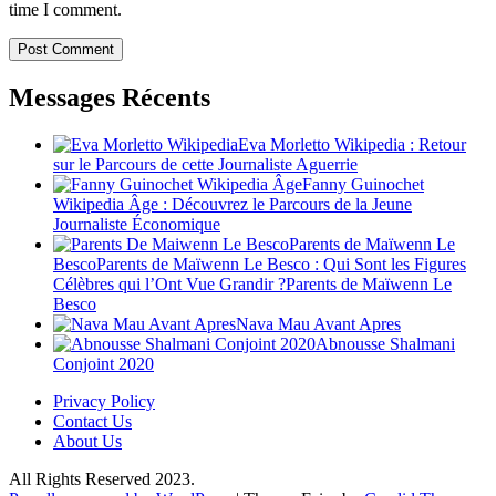
time I comment.
Messages Récents
Eva Morletto Wikipedia : Retour
sur le Parcours de cette Journaliste Aguerrie
Fanny Guinochet
Wikipedia Âge : Découvrez le Parcours de la Jeune
Journaliste Économique
Parents de Maïwenn Le
BescoParents de Maïwenn Le Besco : Qui Sont les Figures
Célèbres qui l’Ont Vue Grandir ?Parents de Maïwenn Le
Besco
Nava Mau Avant Apres
Abnousse Shalmani
Conjoint 2020
Privacy Policy
Contact Us
About Us
All Rights Reserved 2023.