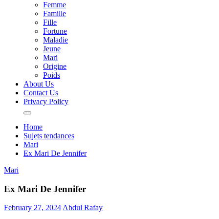
Femme
Famille
Fille
Fortune
Maladie
Jeune
Mari
Origine
Poids
About Us
Contact Us
Privacy Policy
Home
Sujets tendances
Mari
Ex Mari De Jennifer
Mari
Ex Mari De Jennifer
February 27, 2024
Abdul Rafay