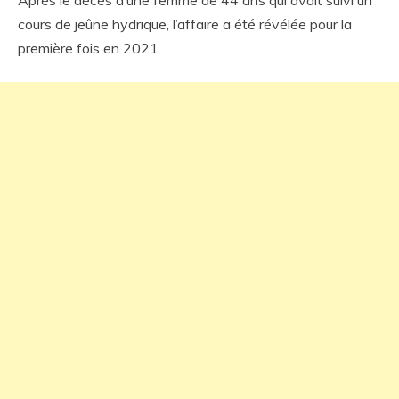
Après le décès d’une femme de 44 ans qui avait suivi un
cours de jeûne hydrique, l’affaire a été révélée pour la
première fois en 2021.