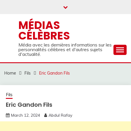
Skip
to
content
MÉDIAS
CÉLÈBRES
Média avec les dernières informations sur les
personnalités célèbres et d'autres sujets
d'actualité.
Home
Fils
Eric Gandon Fils
Fils
Eric Gandon Fils
March 12, 2024
Abdul Rafay