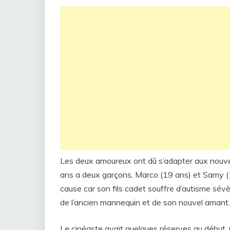
Les deux amoureux ont dû s’adapter aux nouve
ans a deux garçons, Marco (19 ans) et Samy (1
cause car son fils cadet souffre d’autisme sévère
de l’ancien mannequin et de son nouvel amant.
Le cinéaste avait quelques réserves au début,