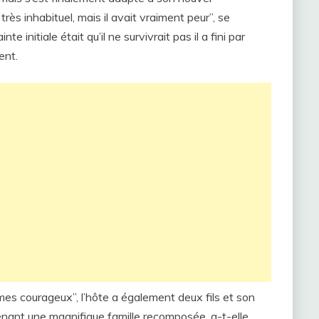
ès inhabituel, mais il avait vraiment peur”, se
e initiale était qu’il ne survivrait pas il a fini par
ent.
mmes courageux”, l’hôte a également deux fils et son
ntenant une magnifique famille recomposée, a-t-elle