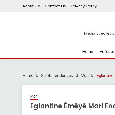
Skip
About Us
Contact Us
Privacy Policy
to
content
Média avec les de
Home
Enfants
Home
Sujets tendances
Mari
Eglantine
Mari
Eglantine Éméyé Mari Fo