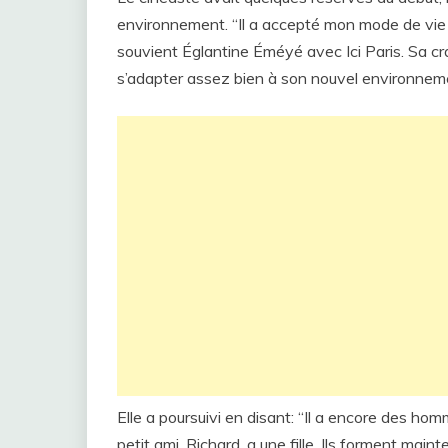
environnement. “Il a accepté mon mode de vie tr
souvient Églantine Éméyé avec Ici Paris. Sa craint
s’adapter assez bien à son nouvel environnem
Elle a poursuivi en disant: “Il a encore des ho
petit ami, Richard, a une fille. Ils forment mai