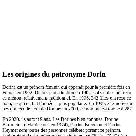
Les origines du patronyme Dorin
Dorine est un prénom féminin qui apparaît pour la première fois en
France en 1902. Depuis son adoption en 1902, 6 435 filles ont reçu
ce prénom relativement traditionnel. En 1996, 342 filles ont reçu ce
nom, ce qui en fait l’année la plus populaire. En 1999, 313 nouveau-
nés ont reçu le nom de Dorine; en 2000, ce nombre est tombé à 287.
En 2020, ils auront 9 ans. Les Dorines bien connues. Dorine
Bourneton (aviatrice née en 1974), Dorine Bregman et Dorine
Heymer sont toutes des personnes célèbres portant ce prénom.
L’utilisation de. Un prénom qui se termine par “N” ou “Ne” n’ira