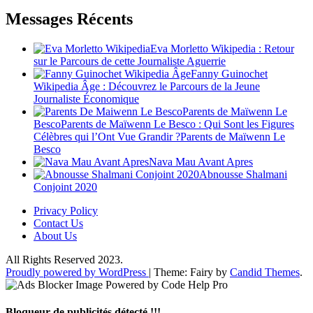
Messages Récents
Eva Morletto Wikipedia : Retour
sur le Parcours de cette Journaliste Aguerrie
Fanny Guinochet
Wikipedia Âge : Découvrez le Parcours de la Jeune
Journaliste Économique
Parents de Maïwenn Le
BescoParents de Maïwenn Le Besco : Qui Sont les Figures
Célèbres qui l’Ont Vue Grandir ?Parents de Maïwenn Le
Besco
Nava Mau Avant Apres
Abnousse Shalmani
Conjoint 2020
Privacy Policy
Contact Us
About Us
All Rights Reserved 2023.
Proudly powered by WordPress
|
Theme: Fairy by
Candid Themes
.
Bloqueur de publicités détecté !!!