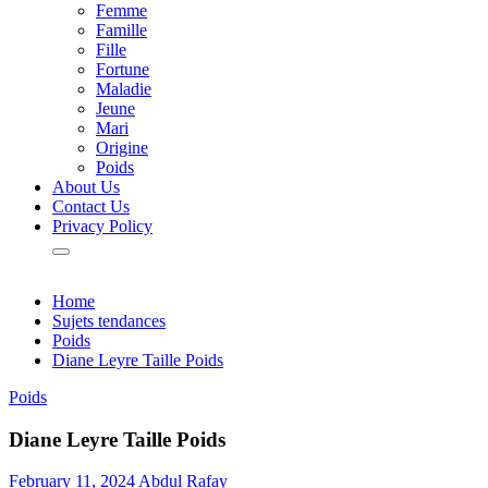
Femme
Famille
Fille
Fortune
Maladie
Jeune
Mari
Origine
Poids
About Us
Contact Us
Privacy Policy
Home
Sujets tendances
Poids
Diane Leyre Taille Poids
Poids
Diane Leyre Taille Poids
February 11, 2024
Abdul Rafay