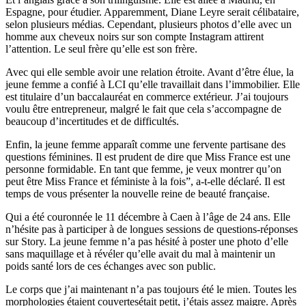
Espagne, pour étudier. Apparemment, Diane Leyre serait célibataire,
selon plusieurs médias. Cependant, plusieurs photos d’elle avec un
homme aux cheveux noirs sur son compte Instagram attirent
l’attention. Le seul frère qu’elle est son frère.
Avec qui elle semble avoir une relation étroite. Avant d’être élue, la
jeune femme a confié à LCI qu’elle travaillait dans l’immobilier. Elle
est titulaire d’un baccalauréat en commerce extérieur. J’ai toujours
voulu être entrepreneur, malgré le fait que cela s’accompagne de
beaucoup d’incertitudes et de difficultés.
Enfin, la jeune femme apparaît comme une fervente partisane des
questions féminines. Il est prudent de dire que Miss France est une
personne formidable. En tant que femme, je veux montrer qu’on
peut être Miss France et féministe à la fois”, a-t-elle déclaré. Il est
temps de vous présenter la nouvelle reine de beauté française.
Qui a été couronnée le 11 décembre à Caen à l’âge de 24 ans. Elle
n’hésite pas à participer à de longues sessions de questions-réponses
sur Story. La jeune femme n’a pas hésité à poster une photo d’elle
sans maquillage et à révéler qu’elle avait du mal à maintenir un
poids santé lors de ces échanges avec son public.
Le corps que j’ai maintenant n’a pas toujours été le mien. Toutes les
morphologies étaient couvertesétait petit, j’étais assez maigre. Après