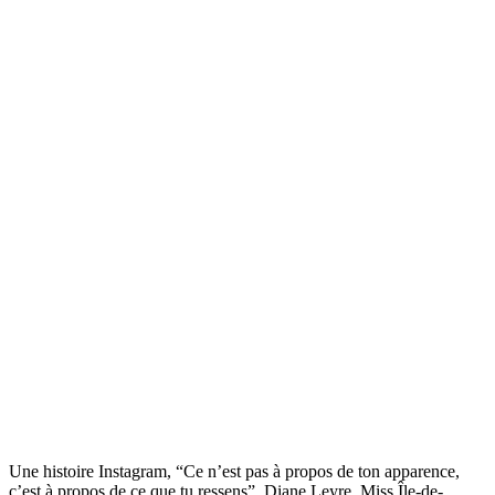
Une histoire Instagram, “Ce n’est pas à propos de ton apparence,
c’est à propos de ce que tu ressens”. Diane Leyre, Miss Île-de-