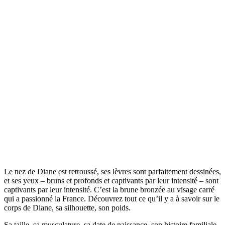
Le nez de Diane est retroussé, ses lèvres sont parfaitement dessinées,
et ses yeux – bruns et profonds et captivants par leur intensité – sont
captivants par leur intensité. C’est la brune bronzée au visage carré
qui a passionné la France. Découvrez tout ce qu’il y a à savoir sur le
corps de Diane, sa silhouette, son poids.
Sa taille, sa musculature, sa date de naissance, son histoire familiale