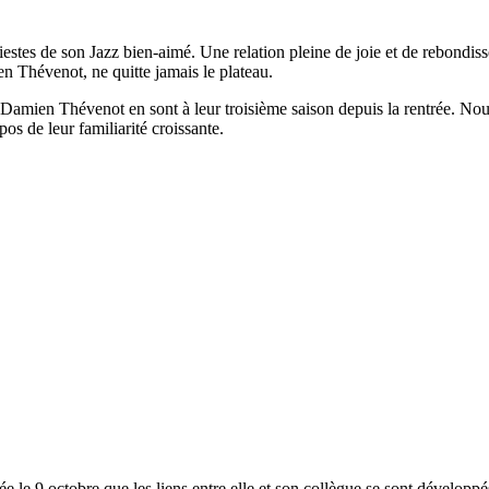
stes de son Jazz bien-aimé. Une relation pleine de joie et de rebondis
n Thévenot, ne quitte jamais le plateau.
mien Thévenot en sont à leur troisième saison depuis la rentrée. Nous 
os de leur familiarité croissante.
le 9 octobre que les liens entre elle et son collègue se sont développés