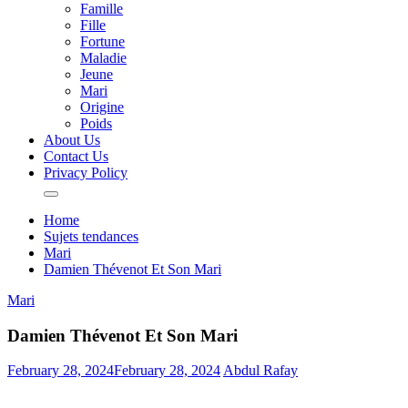
Famille
Fille
Fortune
Maladie
Jeune
Mari
Origine
Poids
About Us
Contact Us
Privacy Policy
Home
Sujets tendances
Mari
Damien Thévenot Et Son Mari
Mari
Damien Thévenot Et Son Mari
February 28, 2024
February 28, 2024
Abdul Rafay