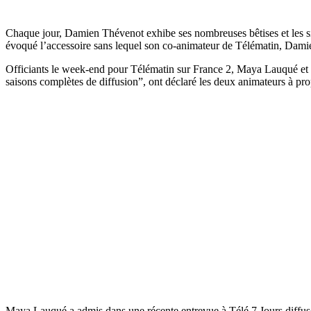
Chaque jour, Damien Thévenot exhibe ses nombreuses bêtises et les sie
évoqué l’accessoire sans lequel son co-animateur de Télématin, Damie
Officiants le week-end pour Télématin sur France 2, Maya Lauqué et Da
saisons complètes de diffusion”, ont déclaré les deux animateurs à prop
Maya Lauqué a admis dans une récente entrevue à Télé 7 Jours diffusée 