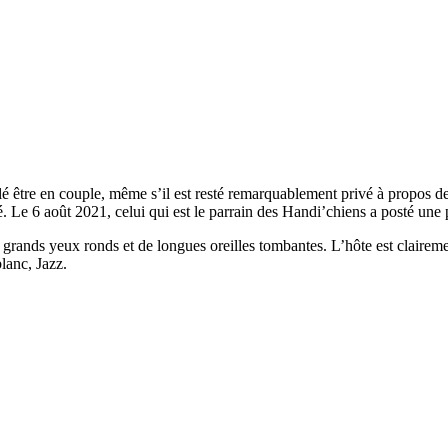
é être en couple, même s’il est resté remarquablement privé à propos de s
gé. Le 6 août 2021, celui qui est le parrain des Handi’chiens a posté un
ec de grands yeux ronds et de longues oreilles tombantes. L’hôte est clai
lanc, Jazz.