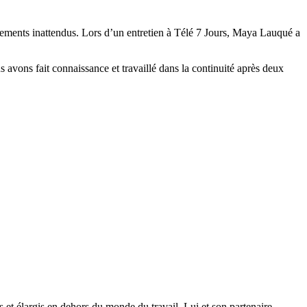
sements inattendus. Lors d’un entretien à Télé 7 Jours, Maya Lauqué a
avons fait connaissance et travaillé dans la continuité après deux
 et élargis en dehors du monde du travail. Lui et son partenaire