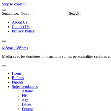
Skip to content
Search for:
About Us
Contact Us
Privacy Policy
Médias Célèbres
Média avec les dernières informations sur les personnalités célèbres et d
Home
Enfants
Parents
Sujets tendances
Affaire
Fils
Age
Décès
Femme