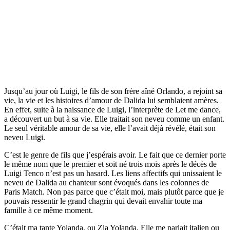
Jusqu’au jour où Luigi, le fils de son frère aîné Orlando, a rejoint sa
vie, la vie et les histoires d’amour de Dalida lui semblaient amères.
En effet, suite à la naissance de Luigi, l’interprète de Let me dance,
a découvert un but à sa vie. Elle traitait son neveu comme un enfant.
Le seul véritable amour de sa vie, elle l’avait déjà révélé, était son
neveu Luigi.
C’est le genre de fils que j’espérais avoir. Le fait que ce dernier porte
le même nom que le premier et soit né trois mois après le décès de
Luigi Tenco n’est pas un hasard. Les liens affectifs qui unissaient le
neveu de Dalida au chanteur sont évoqués dans les colonnes de
Paris Match. Non pas parce que c’était moi, mais plutôt parce que je
pouvais ressentir le grand chagrin qui devait envahir toute ma
famille à ce même moment.
C’était ma tante Yolanda, ou Zia Yolanda. Elle me parlait italien ou