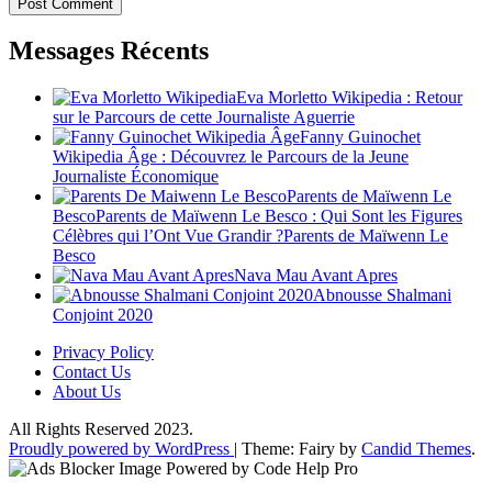
Messages Récents
Eva Morletto Wikipedia : Retour
sur le Parcours de cette Journaliste Aguerrie
Fanny Guinochet
Wikipedia Âge : Découvrez le Parcours de la Jeune
Journaliste Économique
Parents de Maïwenn Le
BescoParents de Maïwenn Le Besco : Qui Sont les Figures
Célèbres qui l’Ont Vue Grandir ?Parents de Maïwenn Le
Besco
Nava Mau Avant Apres
Abnousse Shalmani
Conjoint 2020
Privacy Policy
Contact Us
About Us
All Rights Reserved 2023.
Proudly powered by WordPress
|
Theme: Fairy by
Candid Themes
.