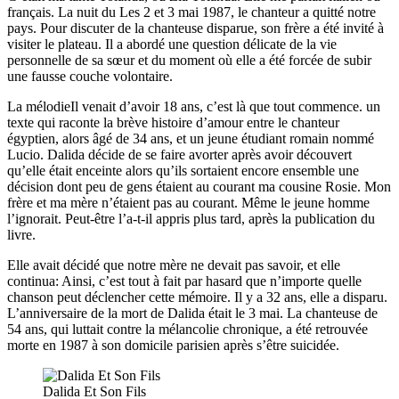
français. La nuit du Les 2 et 3 mai 1987, le chanteur a quitté notre
pays. Pour discuter de la chanteuse disparue, son frère a été invité à
visiter le plateau. Il a abordé une question délicate de la vie
personnelle de sa sœur et du moment où elle a été forcée de subir
une fausse couche volontaire.
La mélodieIl venait d’avoir 18 ans, c’est là que tout commence. un
texte qui raconte la brève histoire d’amour entre le chanteur
égyptien, alors âgé de 34 ans, et un jeune étudiant romain nommé
Lucio. Dalida décide de se faire avorter après avoir découvert
qu’elle était enceinte alors qu’ils sortaient encore ensemble une
décision dont peu de gens étaient au courant ma cousine Rosie. Mon
frère et ma mère n’étaient pas au courant. Même le jeune homme
l’ignorait. Peut-être l’a-t-il appris plus tard, après la publication du
livre.
Elle avait décidé que notre mère ne devait pas savoir, et elle
continua: Ainsi, c’est tout à fait par hasard que n’importe quelle
chanson peut déclencher cette mémoire. Il y a 32 ans, elle a disparu.
L’anniversaire de la mort de Dalida était le 3 mai. La chanteuse de
54 ans, qui luttait contre la mélancolie chronique, a été retrouvée
morte en 1987 à son domicile parisien après s’être suicidée.
Dalida Et Son Fils