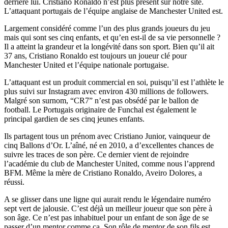
derrière lui. Cristiano Ronaldo n’est plus présent sur notre site.
L’attaquant portugais de l’équipe anglaise de Manchester United est.
Largement considéré comme l’un des plus grands joueurs du jeu
mais qui sont ses cinq enfants, et qu’en est-il de sa vie personnelle ?
Il a atteint la grandeur et la longévité dans son sport. Bien qu’il ait
37 ans, Cristiano Ronaldo est toujours un joueur clé pour
Manchester United et l’équipe nationale portugaise.
L’attaquant est un produit commercial en soi, puisqu’il est l’athlète le
plus suivi sur Instagram avec environ 430 millions de followers.
Malgré son surnom, “CR7” n’est pas obsédé par le ballon de
football. Le Portugais originaire de Funchal est également le
principal gardien de ses cinq jeunes enfants.
Ils partagent tous un prénom avec Cristiano Junior, vainqueur de
cinq Ballons d’Or. L’aîné, né en 2010, a d’excellentes chances de
suivre les traces de son père. Ce dernier vient de rejoindre
l’académie du club de Manchester United, comme nous l’apprend
BFM. Même la mère de Cristiano Ronaldo, Aveiro Dolores, a
réussi.
A se glisser dans une ligne qui aurait rendu le légendaire numéro
sept vert de jalousie. C’est déjà un meilleur joueur que son père à
son âge. Ce n’est pas inhabituel pour un enfant de son âge de se
passer d’un mentor comme ça. Son rôle de mentor de son fils est