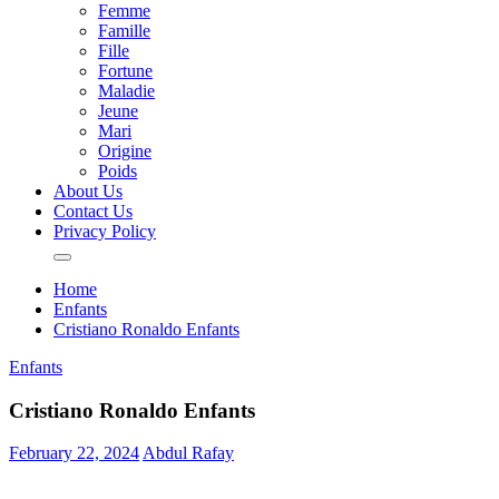
Femme
Famille
Fille
Fortune
Maladie
Jeune
Mari
Origine
Poids
About Us
Contact Us
Privacy Policy
Home
Enfants
Cristiano Ronaldo Enfants
Enfants
Cristiano Ronaldo Enfants
February 22, 2024
Abdul Rafay