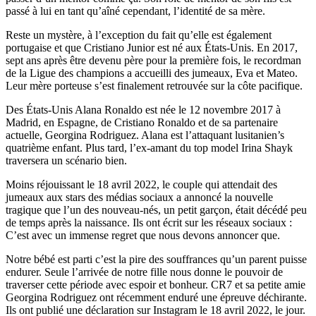
passé à lui en tant qu’aîné cependant, l’identité de sa mère.
Reste un mystère, à l’exception du fait qu’elle est également
portugaise et que Cristiano Junior est né aux États-Unis. En 2017,
sept ans après être devenu père pour la première fois, le recordman
de la Ligue des champions a accueilli des jumeaux, Eva et Mateo.
Leur mère porteuse s’est finalement retrouvée sur la côte pacifique.
Des États-Unis Alana Ronaldo est née le 12 novembre 2017 à
Madrid, en Espagne, de Cristiano Ronaldo et de sa partenaire
actuelle, Georgina Rodriguez. Alana est l’attaquant lusitanien’s
quatrième enfant. Plus tard, l’ex-amant du top model Irina Shayk
traversera un scénario bien.
Moins réjouissant le 18 avril 2022, le couple qui attendait des
jumeaux aux stars des médias sociaux a annoncé la nouvelle
tragique que l’un des nouveau-nés, un petit garçon, était décédé peu
de temps après la naissance. Ils ont écrit sur les réseaux sociaux :
C’est avec un immense regret que nous devons annoncer que.
Notre bébé est parti c’est la pire des souffrances qu’un parent puisse
endurer. Seule l’arrivée de notre fille nous donne le pouvoir de
traverser cette période avec espoir et bonheur. CR7 et sa petite amie
Georgina Rodriguez ont récemment enduré une épreuve déchirante.
Ils ont publié une déclaration sur Instagram le 18 avril 2022, le jour.