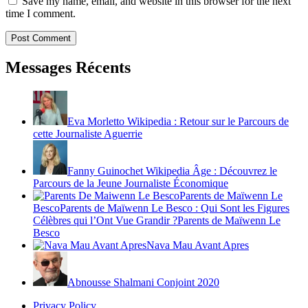
Save my name, email, and website in this browser for the next
time I comment.
Messages Récents
Eva Morletto Wikipedia : Retour sur le Parcours de
cette Journaliste Aguerrie
Fanny Guinochet Wikipedia Âge : Découvrez le
Parcours de la Jeune Journaliste Économique
Parents de Maïwenn Le
BescoParents de Maïwenn Le Besco : Qui Sont les Figures
Célèbres qui l’Ont Vue Grandir ?Parents de Maïwenn Le
Besco
Nava Mau Avant Apres
Abnousse Shalmani Conjoint 2020
Privacy Policy