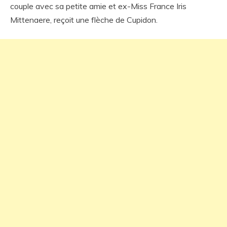
couple avec sa petite amie et ex-Miss France Iris
Mittenaere, reçoit une flèche de Cupidon.