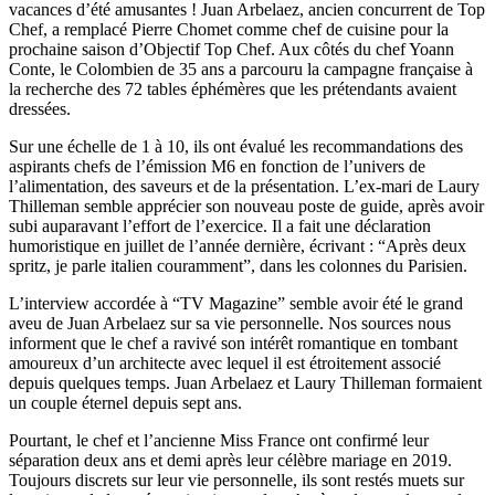
vacances d’été amusantes ! Juan Arbelaez, ancien concurrent de Top
Chef, a remplacé Pierre Chomet comme chef de cuisine pour la
prochaine saison d’Objectif Top Chef. Aux côtés du chef Yoann
Conte, le Colombien de 35 ans a parcouru la campagne française à
la recherche des 72 tables éphémères que les prétendants avaient
dressées.
Sur une échelle de 1 à 10, ils ont évalué les recommandations des
aspirants chefs de l’émission M6 en fonction de l’univers de
l’alimentation, des saveurs et de la présentation. L’ex-mari de Laury
Thilleman semble apprécier son nouveau poste de guide, après avoir
subi auparavant l’effort de l’exercice. Il a fait une déclaration
humoristique en juillet de l’année dernière, écrivant : “Après deux
spritz, je parle italien couramment”, dans les colonnes du Parisien.
L’interview accordée à “TV Magazine” semble avoir été le grand
aveu de Juan Arbelaez sur sa vie personnelle. Nos sources nous
informent que le chef a ravivé son intérêt romantique en tombant
amoureux d’un architecte avec lequel il est étroitement associé
depuis quelques temps. Juan Arbelaez et Laury Thilleman formaient
un couple éternel depuis sept ans.
Pourtant, le chef et l’ancienne Miss France ont confirmé leur
séparation deux ans et demi après leur célèbre mariage en 2019.
Toujours discrets sur leur vie personnelle, ils sont restés muets sur