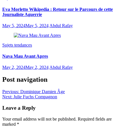
Eva Morletto Wikipedia : Retour sur le Parcours de cette
Journaliste Aguerrie
May 5, 2024
May 5, 2024
Abdul Rafay
Sujets tendances
Nava Mau Avant Apres
May 2, 2024
May 2, 2024
Abdul Rafay
Post navigation
Previous:
Dominique Damien Âge
Next:
Julie Fuchs Compagnon
Leave a Reply
Your email address will not be published.
Required fields are
marked
*