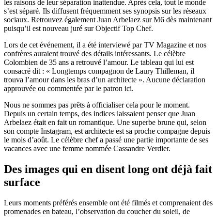
les raisons de leur séparation inattendue. Après cela, tout le monde
s’est séparé. Ils diffusent fréquemment ses synopsis sur les réseaux
sociaux. Retrouvez également Juan Arbelaez sur M6 dès maintenant
puisqu’il est nouveau juré sur Objectif Top Chef.
Lors de cet événement, il a été interviewé par TV Magazine et nos
confrères auraient trouvé des détails intéressants. Le célèbre
Colombien de 35 ans a retrouvé l’amour. Le tableau qui lui est
consacré dit : « Longtemps compagnon de Laury Thilleman, il
trouva l’amour dans les bras d’un architecte ». Aucune déclaration
approuvée ou commentée par le patron ici.
Nous ne sommes pas prêts à officialiser cela pour le moment.
Depuis un certain temps, des indices laissaient penser que Juan
Arbelaez était en fait un romantique. Une superbe brune qui, selon
son compte Instagram, est architecte est sa proche compagne depuis
le mois d’août. Le célèbre chef a passé une partie importante de ses
vacances avec une femme nommée Cassandre Verdier.
Des images qui en disent long ont déjà fait
surface
Leurs moments préférés ensemble ont été filmés et comprenaient des
promenades en bateau, l’observation du coucher du soleil, de