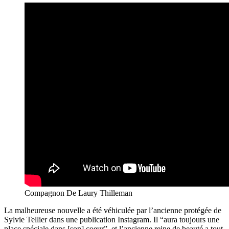
Compagnon De Laury Thilleman
La malheureuse nouvelle a été véhiculée par l’ancienne protégée de
Sylvie Tellier dans une publication Instagram. Il “aura toujours une
place spéciale dans [son] coeur”, et l’ancienne reine de beauté a tout