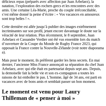
délicieux repas (préparés avec affection par Juan Arbelaez), la
natation, l’exploration des rochers grecs et les rencontres avec des
amis. Une certaine Léa-Marie, proche du couple irréconciliable,
s’est même donné la peine d’écrire : « Vos vacances en amoureux
sont trop belles ! ».
Cette dernière est allée jusqu’à publier des images extrêmement
incriminantes sur son profil, jetant encore davantage le doute sur la
véracité de leur relation. Plus récemment, le 8 septembre, Juan
Arbelaez et Cassandre Verdier ont été vus ensemble lors du match
d’ouverture de la Coupe du Monde de Rugby France 2023, qui
opposait la France contre la Nouvelle-Zélande (voir notre diaporama
a).
Mais pour le moment, ils préfèrent garder les liens secrets. En mai
dernier, l’ancienne Miss France annonçait sa séparation du chef Juan
Arbelaez, avec qui elle était en partenariat depuis sept ans. Depuis,
la demoiselle fait la belle vie et son ex-compagnon a toutes les
raisons de lui emboîter le pas. L’homme, âgé de 34 ans, est parti en
vacances avec de bons amis et semblait passer un bon moment.
Le moment est venu pour Laury
Thilleman de « penser à moi »