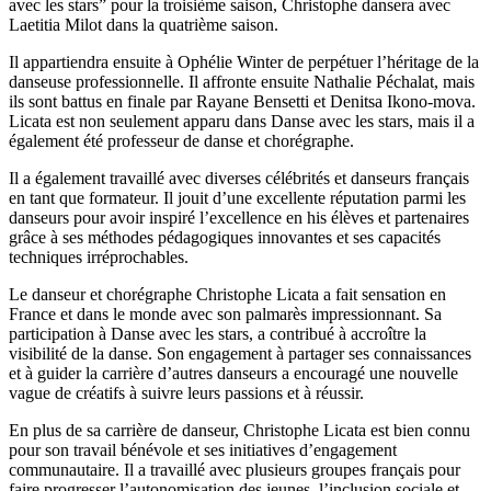
avec les stars” pour la troisième saison, Christophe dansera avec
Laetitia Milot dans la quatrième saison.
Il appartiendra ensuite à Ophélie Winter de perpétuer l’héritage de la
danseuse professionnelle. Il affronte ensuite Nathalie Péchalat, mais
ils sont battus en finale par Rayane Bensetti et Denitsa Ikono-mova.
Licata est non seulement apparu dans Danse avec les stars, mais il a
également été professeur de danse et chorégraphe.
Il a également travaillé avec diverses célébrités et danseurs français
en tant que formateur. Il jouit d’une excellente réputation parmi les
danseurs pour avoir inspiré l’excellence en his élèves et partenaires
grâce à ses méthodes pédagogiques innovantes et ses capacités
techniques irréprochables.
Le danseur et chorégraphe Christophe Licata a fait sensation en
France et dans le monde avec son palmarès impressionnant. Sa
participation à Danse avec les stars, a contribué à accroître la
visibilité de la danse. Son engagement à partager ses connaissances
et à guider la carrière d’autres danseurs a encouragé une nouvelle
vague de créatifs à suivre leurs passions et à réussir.
En plus de sa carrière de danseur, Christophe Licata est bien connu
pour son travail bénévole et ses initiatives d’engagement
communautaire. Il a travaillé avec plusieurs groupes français pour
faire progresser l’autonomisation des jeunes, l’inclusion sociale et