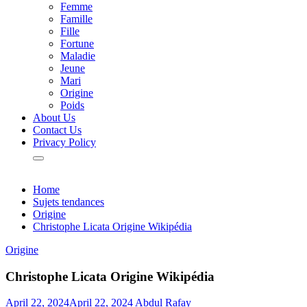
Femme
Famille
Fille
Fortune
Maladie
Jeune
Mari
Origine
Poids
About Us
Contact Us
Privacy Policy
Home
Sujets tendances
Origine
Christophe Licata Origine Wikipédia
Origine
Christophe Licata Origine Wikipédia
April 22, 2024
April 22, 2024
Abdul Rafay