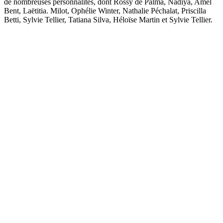
de nombreuses personnalités, dont Rossy de Palma, Nâdiya, Amel
Bent, Laëtitia. Milot, Ophélie Winter, Nathalie Péchalat, Priscilla
Betti, Sylvie Tellier, Tatiana Silva, Héloïse Martin et Sylvie Tellier.