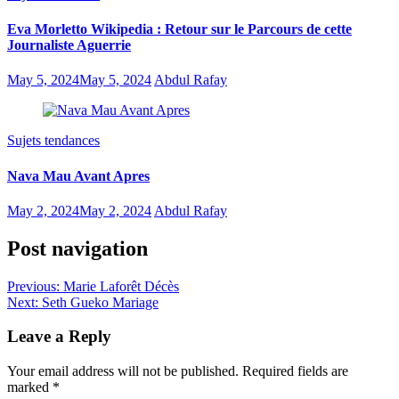
Eva Morletto Wikipedia : Retour sur le Parcours de cette
Journaliste Aguerrie
May 5, 2024
May 5, 2024
Abdul Rafay
Sujets tendances
Nava Mau Avant Apres
May 2, 2024
May 2, 2024
Abdul Rafay
Post navigation
Previous:
Marie Laforêt Décès
Next:
Seth Gueko Mariage
Leave a Reply
Your email address will not be published.
Required fields are
marked
*