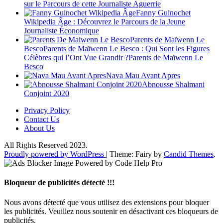
sur le Parcours de cette Journaliste Aguerrie
Fanny Guinochet
Wikipedia Âge : Découvrez le Parcours de la Jeune
Journaliste Économique
Parents de Maïwenn Le
BescoParents de Maïwenn Le Besco : Qui Sont les Figures
Célèbres qui l’Ont Vue Grandir ?Parents de Maïwenn Le
Besco
Nava Mau Avant Apres
Abnousse Shalmani
Conjoint 2020
Privacy Policy
Contact Us
About Us
All Rights Reserved 2023.
Proudly powered by WordPress
|
Theme: Fairy by
Candid Themes
.
Bloqueur de publicités détecté !!!
Nous avons détecté que vous utilisez des extensions pour bloquer
les publicités. Veuillez nous soutenir en désactivant ces bloqueurs de
publicités.