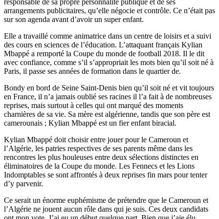
responsable de sa propre personnalité publique et de ses
arrangements publicitaires, qu’elle négocie et contrôle. Ce n’était pas
sur son agenda avant d’avoir un super enfant.
Elle a travaillé comme animatrice dans un centre de loisirs et a suivi
des cours en sciences de l’éducation. L’attaquant français Kylian
Mbappé a remporté la Coupe du monde de football 2018. Il le dit
avec confiance, comme s’il s’appropriait les mots bien qu’il soit né à
Paris, il passe ses années de formation dans le quartier de.
Bondy en bord de Seine Saint-Denis bien qu’il soit né et vit toujours
en France, il n’a jamais oublié ses racines il l’a fait à de nombreuses
reprises, mais surtout à celles qui ont marqué des moments
charnières de sa vie. Sa mère est algérienne, tandis que son père est
camerounais ; Kylian Mbappé est un fier enfant biracial.
Kylian Mbappé doit choisir entre jouer pour le Cameroun et
l’Algérie, les patries respectives de ses parents même dans les
rencontres les plus houleuses entre deux sélections distinctes en
éliminatoires de la Coupe du monde. Les Fennecs et les Lions
Indomptables se sont affrontés à deux reprises fin mars pour tenter
d’y parvenir.
Ce serait un énorme euphémisme de prétendre que le Cameroun et
l’Algérie ne jouent aucun rôle dans qui je suis. Ces deux candidats
ont mon vote. J’ai eu un début quelque part. Bien que j’aie élu