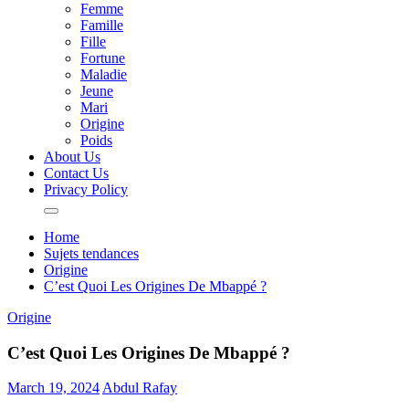
Femme
Famille
Fille
Fortune
Maladie
Jeune
Mari
Origine
Poids
About Us
Contact Us
Privacy Policy
Home
Sujets tendances
Origine
C’est Quoi Les Origines De Mbappé ?
Origine
C’est Quoi Les Origines De Mbappé ?
March 19, 2024
Abdul Rafay