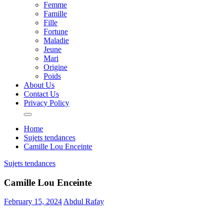
Femme
Famille
Fille
Fortune
Maladie
Jeune
Mari
Origine
Poids
About Us
Contact Us
Privacy Policy
Home
Sujets tendances
Camille Lou Enceinte
Sujets tendances
Camille Lou Enceinte
February 15, 2024
Abdul Rafay