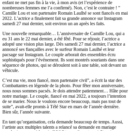
enfant ne met pas fin à la vie, à mon avis (et l’expérience de
nombreuses femmes me l’a confirmé). Non, c’est le contraire ! ”
Camille Lou et son partenaire Romain Laulhé se sont fiancés en mai
2022. L’actrice a finalement fait sa grande annonce sur Instagram
samedi 27 mai dernier, soit environ un an après les faits.
Une nouvelle remarquable… L’anniversaire de Camille Lou, qui a
eu 31 ans le 22 mai dernier, a été fêté. Pour se réjouir, l’actrice a
adopté une vision plus large. Dès samedi 27 mai dernier, l’actrice a
annoncé ses fiançailles avec le surfeur Romain Laulhé et leur
pacsage sur Instagram. Le couple arborait des ensembles écru
sophistiqués pour l’événement. Ils sont montrés souriants dans une
séquence de photos, qui se déroulent soit à une table, soit devant un
véhicule.
C’est ma vie, mon fiancé, mon partenaire civil”, a écrit la star des
Combattantes en légende de la photo. Pour fêter mon anniversaire,
nous nous sommes pacsés. Je dois attendre patiemment… Hâte pour
notre mariage. Le couple, fiancé en mai 2022, a toujours l’intention
de se marier. Nous le voulons encore beaucoup, mais pas tout de
suite”, avait-elle promis à Télé Star en mars de l’année dernière.
Bien sûr, l’année suivante.
En tant qu’organisation, cela demande beaucoup de temps. Aussi,
l’artiste aux multiples talents a relancé sa demande en mariage