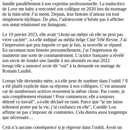
famille parallèlement à son expertise professionnelle. La traductrice
de Love me baby a rencontré son collègue en 2020 lors du tournage
de la mini-série J’ai menti. Depuis, leur histoire d’amour est tout
simplement idyllique. De plus, l’adolescente n’hésite pas à afficher
son statut relationnel sur Instagram.
Le 19 janvier 2023, elle avait “choisi un métier où elle ne peut pas
vivre cachée”, a-t-elle indiqué au média belge Ciné Télé Revue. J’ai
l’impression que peu importe ce que je fais, la nouvelle se répand.
En racontant mon histoire personnellement, j’ai l’impression de
maintenir une sorte de commandement. L’actrice française a révélé
son envie de fonder une famille à ses abonnés en mai 2022
lorsqu’elle a annoncé avoir dit “oui” à la demande en mariage de
Romain Laulhé.
Lorsqu’elle deviendra mère, a-t-elle peur de sombrer dans l’oubli ? Il
a été plutôt explicite dans sa réponse à nos collègues. C’est amusant
car de nombreuses actrices ressentent la même chose. Par contre, je
suis complètement résistant ! Pour commencer, elle a toujours
détesté ce travail”, a-t-elle déclaré en riant. Parce que “je me laisse
tellement porter par la vie, j’ai confiance en elle”, Camille Lou
affirme ne pas s’imposer de contraintes. Cela durera aussi longtemps
que nécessaire…
Cela n’a aucune conséquence si je régresse dans l’oubli. Avoir un