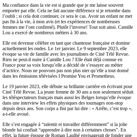
Ma confiance dans la vie est si grande que je me laisse souvent
emporter par elle. Cela ne fait aucune différence si je retombe dans
l’oubli ; si cela doit continuer, ce sera le cas. Avoir un enfant ne met
pas fin à la vie, à mon avis (et les expériences de nombreuses
femmes me l’ont confirmé). Plutôt l’inverse! Tout soit ainsi. Camille
Lou a exercé de nombreux métiers à 30 ans.
Elle est devenue célèbre en tant que chanteuse française et domine
actuellement les ondes. Le 1er janvier. Le 9 septembre 2023, elle
évoque sa vie de famille avec les journalistes de Ciné Télé Revue.
Rien ne peut-il nuire à Camille Lou ? Elle était déjà connue en
France pour sa voix lorsqu’elle a décidé de s’essayer au métier
d’actrice. Nous ne pouvons pas non plus nier qu’elle a tout donné
dans les émissions télévisées I Promise You et Prometheus.
Le 19 janvier 2023, elle débute sa brillante carrière en écrivant pour
Ciné Télé Revue. La jeune femme de 30 ans a non seulement séduit
les téléspectateurs français mais aussi les Belges lorsqu’elle évoque
dans une interview les effets physiques des tournages non-stop
depuis deux ans. Son corps a fini par lui dire : « Arrête, c’est trop »,
a-t-elle avoué.
Elle s’est engagée à “ralentir et travailler différemment” si la jolie
blonde lui confiait “apprendre à dire non à certaines choses”. En
effet, la future épouse de Roman Laulhé envisagerait de fonder une