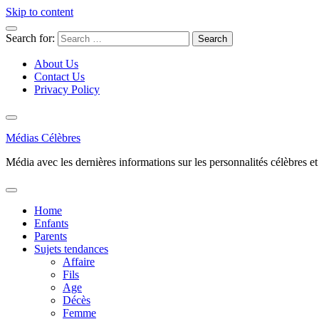
Skip to content
Search for:
About Us
Contact Us
Privacy Policy
Médias Célèbres
Média avec les dernières informations sur les personnalités célèbres et d
Home
Enfants
Parents
Sujets tendances
Affaire
Fils
Age
Décès
Femme