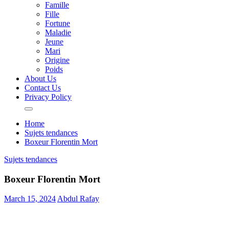
Famille
Fille
Fortune
Maladie
Jeune
Mari
Origine
Poids
About Us
Contact Us
Privacy Policy
Home
Sujets tendances
Boxeur Florentin Mort
Sujets tendances
Boxeur Florentin Mort
March 15, 2024
Abdul Rafay