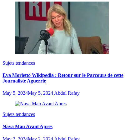
Sujets tendances
Eva Morletto Wikipedia : Retour sur le Parcours de cette
Journaliste Aguerrie
May 5, 2024
May 5, 2024
Abdul Rafay
Sujets tendances
Nava Mau Avant Apres
May 2, 2024
May 2, 2024
Abdul Rafay