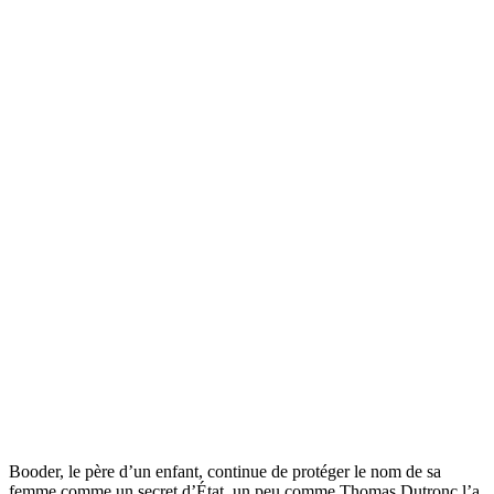
Booder, le père d’un enfant, continue de protéger le nom de sa
femme comme un secret d’État, un peu comme Thomas Dutronc l’a