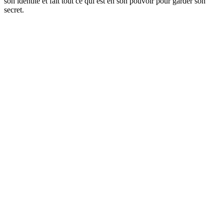
son identité et fait tout ce qui est en son pouvoir pour garder son
secret.