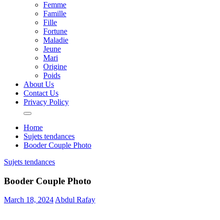
Femme
Famille
Fille
Fortune
Maladie
Jeune
Mari
Origine
Poids
About Us
Contact Us
Privacy Policy
Home
Sujets tendances
Booder Couple Photo
Sujets tendances
Booder Couple Photo
March 18, 2024
Abdul Rafay