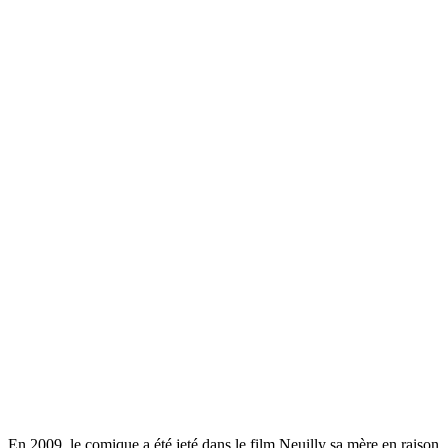
En 2009, le comique a été jeté dans le film Neuilly sa mère en raison