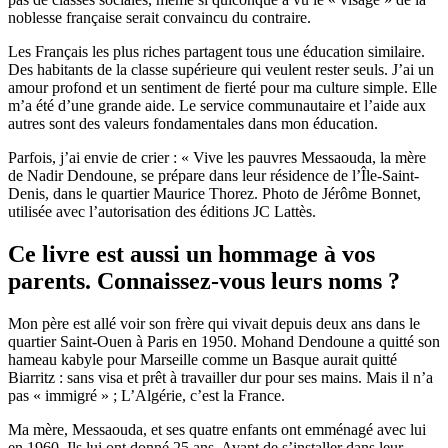
noblesse française serait convaincu du contraire.
Les Français les plus riches partagent tous une éducation similaire.
Des habitants de la classe supérieure qui veulent rester seuls. J’ai un
amour profond et un sentiment de fierté pour ma culture simple. Elle
m’a été d’une grande aide. Le service communautaire et l’aide aux
autres sont des valeurs fondamentales dans mon éducation.
Parfois, j’ai envie de crier : « Vive les pauvres Messaouda, la mère
de Nadir Dendoune, se prépare dans leur résidence de l’Île-Saint-
Denis, dans le quartier Maurice Thorez. Photo de Jérôme Bonnet,
utilisée avec l’autorisation des éditions JC Lattès.
Ce livre est aussi un hommage à vos
parents. Connaissez-vous leurs noms ?
Mon père est allé voir son frère qui vivait depuis deux ans dans le
quartier Saint-Ouen à Paris en 1950. Mohand Dendoune a quitté son
hameau kabyle pour Marseille comme un Basque aurait quitté
Biarritz : sans visa et prêt à travailler dur pour ses mains. Mais il n’a
pas « immigré » ; L’Algérie, c’est la France.
Ma mère, Messaouda, et ses quatre enfants ont emménagé avec lui
en 1960. Ils lui ont donné 25 ans. Avant de s’installer dans leur