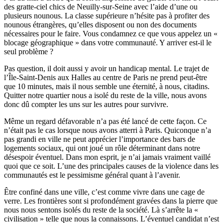
des gratte-ciel chics de Neuilly-sur-Seine avec l’aide d’une ou
plusieurs nounous. La classe supérieure n’hésite pas à profiter des
nounous étrangères, qu’elles disposent ou non des documents
nécessaires pour le faire. Vous condamnez ce que vous appelez un «
blocage géographique » dans votre communauté. Y arriver est-il le
seul problème ?
Pas question, il doit aussi y avoir un handicap mental. Le trajet de
l’Île-Saint-Denis aux Halles au centre de Paris ne prend peut-être
que 10 minutes, mais il nous semble une éternité, à nous, citadins.
Quitter notre quartier nous a isolé du reste de la ville, nous avons
donc dû compter les uns sur les autres pour survivre.
Même un regard défavorable n’a pas été lancé de cette façon. Ce
n’était pas le cas lorsque nous avons atterri à Paris. Quiconque n’a
pas grandi en ville ne peut apprécier l’importance des bars de
logements sociaux, qui ont joué un rôle déterminant dans notre
désespoir éventuel. Dans mon esprit, je n’ai jamais vraiment vaillé
quoi que ce soit. L’une des principales causes de la violence dans les
communautés est le pessimisme général quant à l’avenir.
Être confiné dans une ville, c’est comme vivre dans une cage de
verre. Les frontières sont si profondément gravées dans la pierre que
nous nous sentons isolés du reste de la société. Là s’arrête la «
civilisation » telle que nous la connaissons. L’éventuel candidat n’est