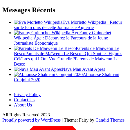
Messages Récents
Eva Morletto Wikipedia : Retour
sur le Parcours de cette Journaliste Aguerrie
Fanny Guinochet
Wikipedia Âge : Découvrez le Parcours de la Jeune
Journaliste Économique
Parents de Maïwenn Le
BescoParents de Maïwenn Le Besco : Qui Sont les Figures
Célèbres qui l’Ont Vue Grandir ?Parents de Maïwenn Le
Besco
Nava Mau Avant Apres
Abnousse Shalmani
Conjoint 2020
Privacy Policy
Contact Us
About Us
All Rights Reserved 2023.
Proudly powered by WordPress
|
Theme: Fairy by
Candid Themes
.