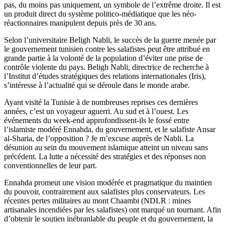
pas, du moins pas uniquement, un symbole de l’extrême droite. Il est
un produit direct du système politico-médiatique que les néo-
réactionnaires manipulent depuis près de 30 ans.
Selon l’universitaire Beligh Nabli, le succès de la guerre menée par
le gouvernement tunisien contre les salafistes peut être attribué en
grande partie à la volonté de la population d’éviter une prise de
contrôle violente du pays. Beligh Nabli, directrice de recherche à
l’Institut d’études stratégiques des relations internationales (Iris),
s’intéresse à l’actualité qui se déroule dans le monde arabe.
Ayant visité la Tunisie à de nombreuses reprises ces dernières
années, c’est un voyageur aguerri. Au sud et à l’ouest. Les
événements du week-end approfondissent-ils le fossé entre
l’islamiste modéré Ennahda, du gouvernement, et le salafiste Ansar
al-Sharia, de l’opposition ? Je m’excuse auprès de Nabli. La
désunion au sein du mouvement islamique atteint un niveau sans
précédent. La lutte a nécessité des stratégies et des réponses non
conventionnelles de leur part.
Ennahda promeut une vision modérée et pragmatique du maintien
du pouvoir, contrairement aux salafistes plus conservateurs. Les
récentes pertes militaires au mont Chaambi (NDLR : mines
artisanales incendiées par les salafistes) ont marqué un tournant. Afin
d’obtenir le soutien inébranlable du peuple et du gouvernement, la