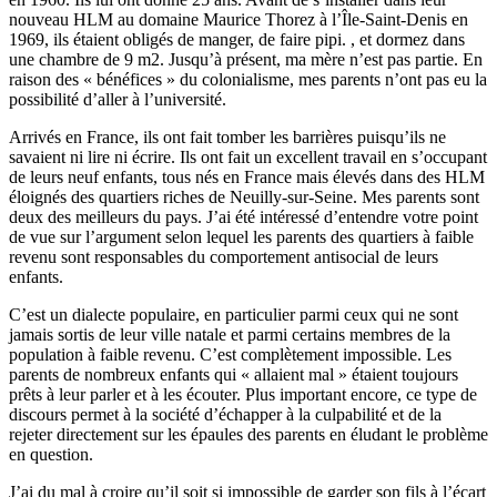
nouveau HLM au domaine Maurice Thorez à l’Île-Saint-Denis en
1969, ils étaient obligés de manger, de faire pipi. , et dormez dans
une chambre de 9 m2. Jusqu’à présent, ma mère n’est pas partie. En
raison des « bénéfices » du colonialisme, mes parents n’ont pas eu la
possibilité d’aller à l’université.
Arrivés en France, ils ont fait tomber les barrières puisqu’ils ne
savaient ni lire ni écrire. Ils ont fait un excellent travail en s’occupant
de leurs neuf enfants, tous nés en France mais élevés dans des HLM
éloignés des quartiers riches de Neuilly-sur-Seine. Mes parents sont
deux des meilleurs du pays. J’ai été intéressé d’entendre votre point
de vue sur l’argument selon lequel les parents des quartiers à faible
revenu sont responsables du comportement antisocial de leurs
enfants.
C’est un dialecte populaire, en particulier parmi ceux qui ne sont
jamais sortis de leur ville natale et parmi certains membres de la
population à faible revenu. C’est complètement impossible. Les
parents de nombreux enfants qui « allaient mal » étaient toujours
prêts à leur parler et à les écouter. Plus important encore, ce type de
discours permet à la société d’échapper à la culpabilité et de la
rejeter directement sur les épaules des parents en éludant le problème
en question.
J’ai du mal à croire qu’il soit si impossible de garder son fils à l’écart