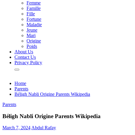
Femme
Famille
Fille
Fortune
Maladie
Jeune
Mari
Origine
Poids
About Us
Contact Us
Privacy Policy
Home
Parents
Béligh Nabli Origine Parents Wikipedia
Parents
Béligh Nabli Origine Parents Wikipedia
March 7, 2024
Abdul Rafay