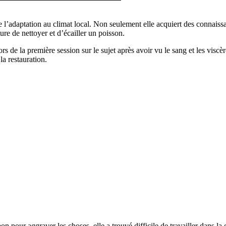
de l’adaptation au climat local. Non seulement elle acquiert des connai
re de nettoyer et d’écailler un poisson.
 lors de la première session sur le sujet après avoir vu le sang et les vi
a restauration.
pour aggraver les choses, elle a trouvé difficile de travailler dans la c