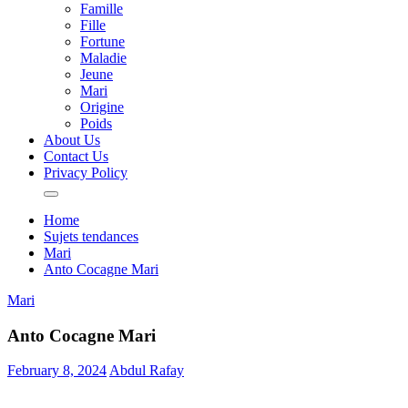
Famille
Fille
Fortune
Maladie
Jeune
Mari
Origine
Poids
About Us
Contact Us
Privacy Policy
Home
Sujets tendances
Mari
Anto Cocagne Mari
Mari
Anto Cocagne Mari
February 8, 2024
Abdul Rafay