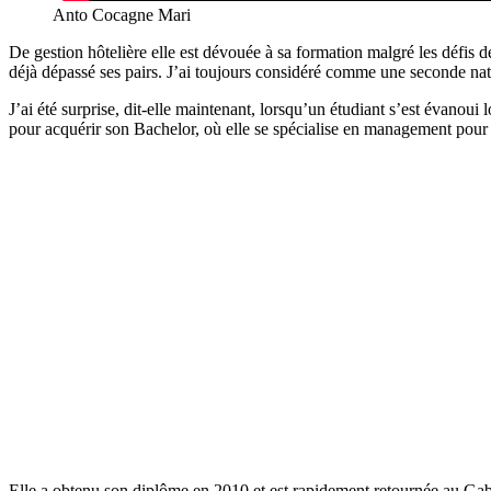
Anto Cocagne Mari
De gestion hôtelière elle est dévouée à sa formation malgré les défis 
déjà dépassé ses pairs. J’ai toujours considéré comme une seconde natu
J’ai été surprise, dit-elle maintenant, lorsqu’un étudiant s’est évanoui
pour acquérir son Bachelor, où elle se spécialise en management pour l
Elle a obtenu son diplôme en 2010 et est rapidement retournée au Gabon 