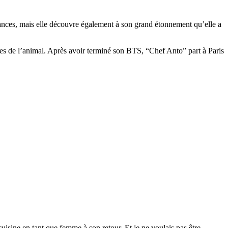
ssances, mais elle découvre également à son grand étonnement qu’elle a
scères de l’animal. Après avoir terminé son BTS, “Chef Anto” part à Paris
uisine en tant que femme à son retour. Et je ne voulais pas être