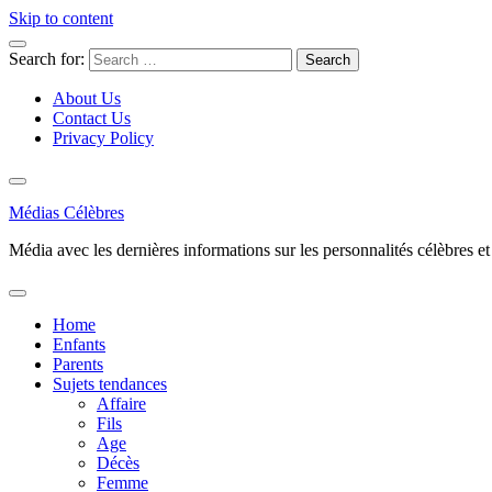
Skip to content
Search for:
About Us
Contact Us
Privacy Policy
Médias Célèbres
Média avec les dernières informations sur les personnalités célèbres et d
Home
Enfants
Parents
Sujets tendances
Affaire
Fils
Age
Décès
Femme