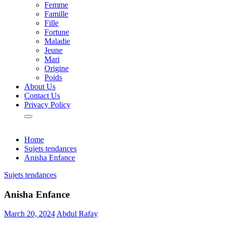
Femme
Famille
Fille
Fortune
Maladie
Jeune
Mari
Origine
Poids
About Us
Contact Us
Privacy Policy
Home
Sujets tendances
Anisha Enfance
Sujets tendances
Anisha Enfance
March 20, 2024
Abdul Rafay