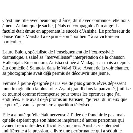
C’est une fille avec beaucoup d’âme, dit-il avec confiance; elle nous
émeut. Autant que je sache, j’étais en compagnie d’un ange. La
faculté était émue en apprenant le succès d’Anisha. Le professeur de
danse Yanis Marshall a exprimé son “bonheur” à sa victoire en
particulier.
Laure Balon, spécialiste de l’enseignement de l’expressivité
dramatique, a salué sa “merveilleuse” interprétation de la chanson
Hallelujah. En son nom, Anisha est née à Madagascar mais a depuis
élu domicile à Sannois, dans le Val-d’Oise. Avant de la voir chanter,
sa photographie avait déjà permis de découvrir une jeune.
Femme à peine épargnée par la vie de plus grands rêves dépassent
mon imagination la plus folle. Ayant grandi dans la pauvreté, j’utilise
ce tournoi comme récompense pour toutes les épreuves que j’ai
endurées. Elle avait déjà promis au Parisien, “je ferai du mieux que
je peux”, avant sa première apparition télévisée.
Elle a ajouté qu’elle était nerveuse à l’idée de franchir le pas, mais
qu’elle espérait que son histoire inspirerait d’autres personnes qui
avaient rencontré des difficultés similaires. Anisha, visiblement
indifférente à la pression, a livré une performance qui a séduit le