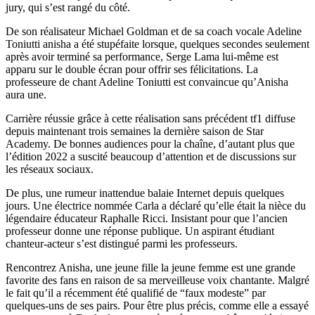
jury, qui s’est rangé du côté.
De son réalisateur Michael Goldman et de sa coach vocale Adeline
Toniutti anisha a été stupéfaite lorsque, quelques secondes seulement
après avoir terminé sa performance, Serge Lama lui-même est
apparu sur le double écran pour offrir ses félicitations. La
professeure de chant Adeline Toniutti est convaincue qu’Anisha
aura une.
Carrière réussie grâce à cette réalisation sans précédent tf1 diffuse
depuis maintenant trois semaines la dernière saison de Star
Academy. De bonnes audiences pour la chaîne, d’autant plus que
l’édition 2022 a suscité beaucoup d’attention et de discussions sur
les réseaux sociaux.
De plus, une rumeur inattendue balaie Internet depuis quelques
jours. Une électrice nommée Carla a déclaré qu’elle était la nièce du
légendaire éducateur Raphalle Ricci. Insistant pour que l’ancien
professeur donne une réponse publique. Un aspirant étudiant
chanteur-acteur s’est distingué parmi les professeurs.
Rencontrez Anisha, une jeune fille la jeune femme est une grande
favorite des fans en raison de sa merveilleuse voix chantante. Malgré
le fait qu’il a récemment été qualifié de “faux modeste” par
quelques-uns de ses pairs. Pour être plus précis, comme elle a essayé