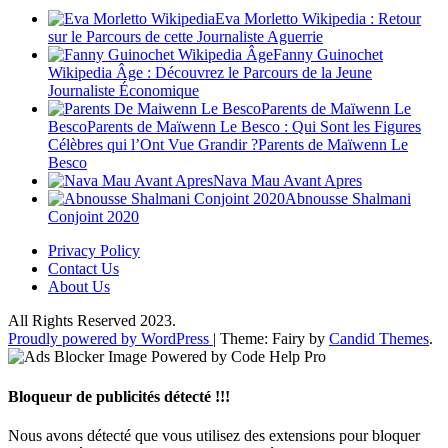
Eva Morletto Wikipedia : Retour
sur le Parcours de cette Journaliste Aguerrie
Fanny Guinochet
Wikipedia Âge : Découvrez le Parcours de la Jeune
Journaliste Économique
Parents de Maïwenn Le
BescoParents de Maïwenn Le Besco : Qui Sont les Figures
Célèbres qui l’Ont Vue Grandir ?Parents de Maïwenn Le
Besco
Nava Mau Avant Apres
Abnousse Shalmani
Conjoint 2020
Privacy Policy
Contact Us
About Us
All Rights Reserved 2023.
Proudly powered by WordPress
|
Theme: Fairy by
Candid Themes
.
Bloqueur de publicités détecté !!!
Nous avons détecté que vous utilisez des extensions pour bloquer