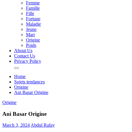
Femme
Famille
Fille
Fortune
Maladie
Jeune
Mari
Origine
Poids
About Us
Contact Us
Privacy Policy
Home
Sujets tendances
Origine
Ani Basar Origine
Origine
Ani Basar Origine
March 3, 2024
Abdul Rafay