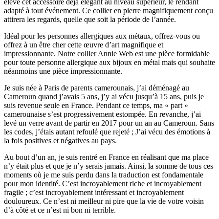
élève cet accessoire déjà élégant au niveau supérieur, le rendant
adapté à tout événement. Ce collier en pierre magnifiquement conçu
attirera les regards, quelle que soit la période de l’année.
Idéal pour les personnes allergiques aux métaux, offrez-vous ou
offrez à un être cher cette œuvre d’art magnifique et
impressionnante. Notre collier Annie Web est une pièce formidable
pour toute personne allergique aux bijoux en métal mais qui souhaite
néanmoins une pièce impressionnante.
Je suis née à Paris de parents camerounais, j’ai déménagé au
Cameroun quand j’avais 5 ans, j’y ai vécu jusqu’à 15 ans, puis je
suis revenue seule en France. Pendant ce temps, ma « part »
camerounaise s’est progressivement estompée. En revanche, j’ai
levé un verre avant de partir en 2017 pour un an au Cameroun. Sans
les codes, j’étais autant refoulé que rejeté ; J’ai vécu des émotions à
la fois positives et négatives au pays.
Au bout d’un an, je suis rentré en France en réalisant que ma place
n’y était plus et que je n’y serais jamais. Ainsi, la somme de tous ces
moments où je me suis perdu dans la traduction est fondamentale
pour mon identité. C’est incroyablement riche et incroyablement
fragile ; c’est incroyablement intéressant et incroyablement
douloureux. Ce n’est ni meilleur ni pire que la vie de votre voisin
d’à côté et ce n’est ni bon ni terrible.