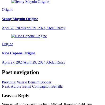
Origine
Senny Mayulu Origine
April 28, 2024
April 29, 2024
Abdul Rafay
Origine
Nico Capone Origine
April 27, 2024
April 29, 2024
Abdul Rafay
Post navigation
Previous:
Valérie Bénaïm Booder
Next:
Aurore Bergé Compagnon Benalla
Leave a Reply
Your email address will not be published.
Required fields are