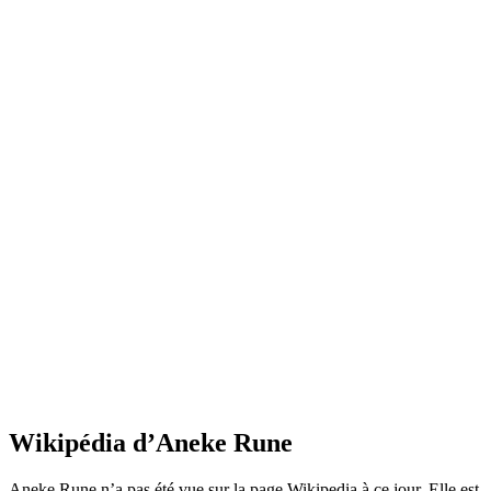
Wikipédia d’Aneke Rune
Aneke Rune n’a pas été vue sur la page Wikipedia à ce jour. Elle est