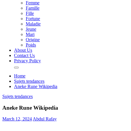
Femme
Famille
Fille
Fortune
Maladie
Jeune
Mari
Origine
Poids
About Us
Contact Us
Privacy Policy
Home
Sujets tendances
Aneke Rune Wikipedia
Sujets tendances
Aneke Rune Wikipedia
March 12, 2024
Abdul Rafay