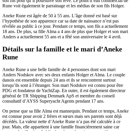
son fils pour qu’il poursuive son rêve. Le point d’eau commercial de
Rune voit également le parrainage et les médias de son fils Holger.
Aneke Rune est âgée de 50 à 55 ans. L’âge donné est basé sur
l’hypothèse de son apparence car sa date de naissance n’est pas
révélée au public à ce jour. Pendant ce temps, son fils a actuellement
18 ans. De plus, sa fille Alma a 4 ans de plus que Holger et son mari
Anders a actuellement 55 ans et a fêté son anniversaire le 4 avril.
Détails sur la famille et le mari d’Aneke
Rune
Aneke Rune a une belle famille de 4 personnes dont son mari
Anders Nodskov avec ses deux enfants Holger et Alma. Le couple
danois est ensemble depuis 24 ans et ils se rencontrent surtout
lorsqu’ils sont à l’étranger. Son mari Nodskov est connu pour être
PDG et fondateur de YachtZap. En outre, il est également directeur
général de TR Shipping Denmark ApS et membre du conseil
consultatif d’AYSS Superyacht Agents pendant 17 ans.
On pense que sa fille Alma est mannequin. Pendant ce temps, Aneke
est connue pour avoir 2 frères et sœurs mais ses parents sont déjà
décédés. La valeur nette d’Aneke Rune n’a pas été calculée à ce
jour. Mais, elle appartient à une famille financièrement saine car