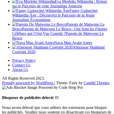
Eva Morletto Wikipedia : Retour
sur le Parcours de cette Journaliste Aguerrie
Fanny Guinochet
Wikipedia Âge : Découvrez le Parcours de la Jeune
Journaliste Économique
Parents de Maïwenn Le
BescoParents de Maïwenn Le Besco : Qui Sont les Figures
Célèbres qui l’Ont Vue Grandir ?Parents de Maïwenn Le
Besco
Nava Mau Avant Apres
Abnousse Shalmani
Conjoint 2020
Privacy Policy
Contact Us
About Us
All Rights Reserved 2023.
Proudly powered by WordPress
|
Theme: Fairy by
Candid Themes
.
Bloqueur de publicités détecté !!!
Nous avons détecté que vous utilisez des extensions pour bloquer
les publicités. Veuillez nous soutenir en désactivant ces bloqueurs de