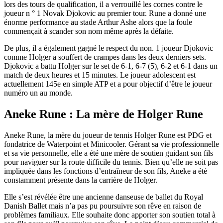
lors des tours de qualification, il a verrouillé les cornes contre le
joueur n ° 1 Novak Djokovic au premier tour. Rune a donné une
énorme performance au stade Arthur Ashe alors que la foule
commençait à scander son nom même après la défaite.
De plus, il a également gagné le respect du non. 1 joueur Djokovic
comme Holger a souffert de crampes dans les deux derniers sets.
Djokovic a battu Holger sur le set de 6-1, 6-7 (5), 6-2 et 6-1 dans un
match de deux heures et 15 minutes. Le joueur adolescent est
actuellement 145e en simple ATP et a pour objectif d’être le joueur
numéro un au monde.
Aneke Rune : La mère de Holger Rune
Aneke Rune, la mère du joueur de tennis Holger Rune est PDG et
fondatrice de Waterpoint et Minicooler. Gérant sa vie professionnelle
et sa vie personnelle, elle a été une mère de soutien guidant son fils
pour naviguer sur la route difficile du tennis. Bien qu’elle ne soit pas
impliquée dans les fonctions d’entraîneur de son fils, Aneke a été
constamment présente dans la carrière de Holger.
Elle s’est révélée être une ancienne danseuse de ballet du Royal
Danish Ballet mais n’a pas pu poursuivre son rêve en raison de
problèmes familiaux. Elle souhaite donc apporter son soutien total à