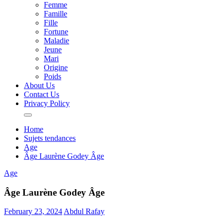
Femme
Famille
Fille
Fortune
Maladie
Jeune
Mari
Origine
Poids
About Us
Contact Us
Privacy Policy
Home
Sujets tendances
Age
Âge Laurène Godey Âge
Age
Âge Laurène Godey Âge
February 23, 2024
Abdul Rafay