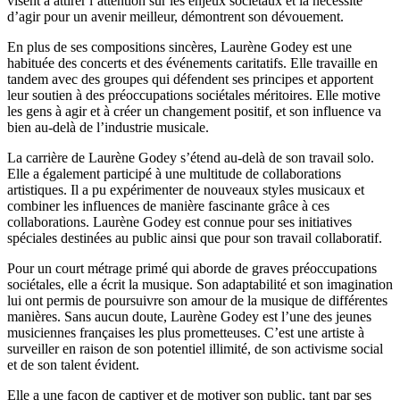
visent à attirer l’attention sur les enjeux sociétaux et la nécessité
d’agir pour un avenir meilleur, démontrent son dévouement.
En plus de ses compositions sincères, Laurène Godey est une
habituée des concerts et des événements caritatifs. Elle travaille en
tandem avec des groupes qui défendent ses principes et apportent
leur soutien à des préoccupations sociétales méritoires. Elle motive
les gens à agir et à créer un changement positif, et son influence va
bien au-delà de l’industrie musicale.
La carrière de Laurène Godey s’étend au-delà de son travail solo.
Elle a également participé à une multitude de collaborations
artistiques. Il a pu expérimenter de nouveaux styles musicaux et
combiner les influences de manière fascinante grâce à ces
collaborations. Laurène Godey est connue pour ses initiatives
spéciales destinées au public ainsi que pour son travail collaboratif.
Pour un court métrage primé qui aborde de graves préoccupations
sociétales, elle a écrit la musique. Son adaptabilité et son imagination
lui ont permis de poursuivre son amour de la musique de différentes
manières. Sans aucun doute, Laurène Godey est l’une des jeunes
musiciennes françaises les plus prometteuses. C’est une artiste à
surveiller en raison de son potentiel illimité, de son activisme social
et de son talent évident.
Elle a une façon de captiver et de motiver son public, tant par ses