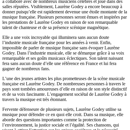
a collaboré avec de nombreux musiciens célèbres et joué dans des
salles réputées. Visiblement, Laurène Godey a encore beaucoup à
donner puisqu’elle est rapidement devenue une étoile montante de la
musique française. Plusieurs personnes seront émues et inspirées par
les prestations de Laurène Godey en raison de son remarquable
talent de chanteuse et de sa présence scénique magnétique.
Elle a une voix incroyable qui illuminera sans aucun doute
l’industrie musicale française pour les années à venir. Enfin,
impossible de parler de musique française sans évoquer Laurène
Godey. Dans l’industrie musicale, elle se démarque grâce à sa voix
remarquable et ses goûts musicaux éclectiques. Son talent naissant
fera sans aucun doute d’elle une référence en France et lui fera
gagner de nombreux fans.
L’une des jeunes artistes les plus prometteuses de la scène musicale
française est Laurène Godey. De nombreuses personnes à travers le
pays sont tombées amoureuses d’elle en raison de son style distinctif
et de sa voix fascinante. L’engagement sociétal de Laurène Godey à
travers la musique est très étonnant.
Fervente défenseure de plusieurs sujets, Laurène Godey utilise sa
musique pour défendre ce en quoi elle croit. Dans sa musique, elle
aborde des questions importantes comme la protection de
l’environnement, la justice sociale et l’égalité. Ses chansons, qui