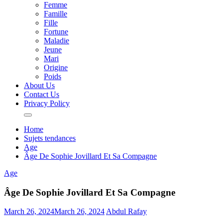
Femme
Famille
Fille
Fortune
Maladie
Jeune
Mari
Origine
Poids
About Us
Contact Us
Privacy Policy
Home
Sujets tendances
Age
Âge De Sophie Jovillard Et Sa Compagne
Age
Âge De Sophie Jovillard Et Sa Compagne
March 26, 2024
March 26, 2024
Abdul Rafay