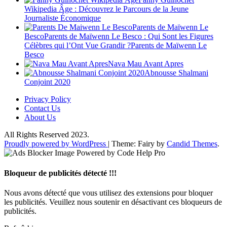
Wikipedia Âge : Découvrez le Parcours de la Jeune
Journaliste Économique
Parents de Maïwenn Le
BescoParents de Maïwenn Le Besco : Qui Sont les Figures
Célèbres qui l’Ont Vue Grandir ?Parents de Maïwenn Le
Besco
Nava Mau Avant Apres
Abnousse Shalmani
Conjoint 2020
Privacy Policy
Contact Us
About Us
All Rights Reserved 2023.
Proudly powered by WordPress
|
Theme: Fairy by
Candid Themes
.
Bloqueur de publicités détecté !!!
Nous avons détecté que vous utilisez des extensions pour bloquer
les publicités. Veuillez nous soutenir en désactivant ces bloqueurs de
publicités.