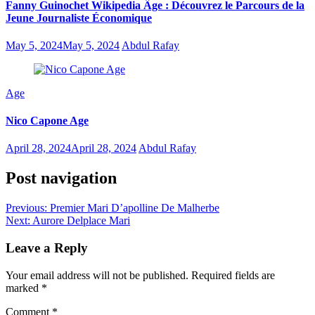
Fanny Guinochet Wikipedia Âge : Découvrez le Parcours de la
Jeune Journaliste Économique
May 5, 2024
May 5, 2024
Abdul Rafay
Age
Nico Capone Age
April 28, 2024
April 28, 2024
Abdul Rafay
Post navigation
Previous:
Premier Mari D’apolline De Malherbe
Next:
Aurore Delplace Mari
Leave a Reply
Your email address will not be published.
Required fields are
marked
*
Comment
*