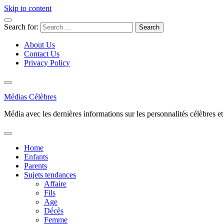
Skip to content
Search for:
About Us
Contact Us
Privacy Policy
Médias Célèbres
Média avec les dernières informations sur les personnalités célèbres et d
Home
Enfants
Parents
Sujets tendances
Affaire
Fils
Age
Décès
Femme