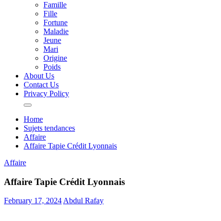
Famille
Fille
Fortune
Maladie
Jeune
Mari
Origine
Poids
About Us
Contact Us
Privacy Policy
Home
Sujets tendances
Affaire
Affaire Tapie Crédit Lyonnais
Affaire
Affaire Tapie Crédit Lyonnais
February 17, 2024
Abdul Rafay