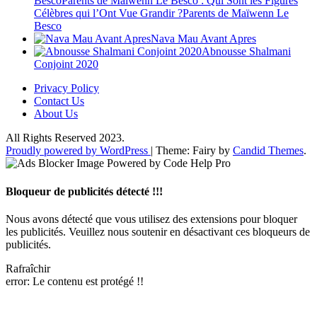
BescoParents de Maïwenn Le Besco : Qui Sont les Figures
Célèbres qui l’Ont Vue Grandir ?Parents de Maïwenn Le
Besco
Nava Mau Avant Apres
Abnousse Shalmani
Conjoint 2020
Privacy Policy
Contact Us
About Us
All Rights Reserved 2023.
Proudly powered by WordPress
|
Theme: Fairy by
Candid Themes
.
Bloqueur de publicités détecté !!!
Nous avons détecté que vous utilisez des extensions pour bloquer
les publicités. Veuillez nous soutenir en désactivant ces bloqueurs de
publicités.
Rafraîchir
error:
Le contenu est protégé !!