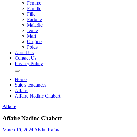
Femme
Famille
Fille
Fortune
Maladie
Jeune
Mari
Origine
Poids
About Us
Contact Us
Privacy Policy
Home
Sujets tendances
Affaire
Affaire Nadine Chabert
Affaire
Affaire Nadine Chabert
March 19, 2024
Abdul Rafay