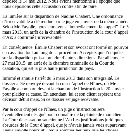
déposée le 14 mai 2012. Nous avions mentionné à l’époque que
nous déposions cette accusation contre afin de faire.
La lumière sur la disparition de Nadine Chabert. Une ordonnance
d’irrecevabilité a été rendue par le juge en janvier de la même année.
Selon Me Fayolle, nous leur avons “immédiatement fait appel”. Le 5
mars 2013, un arrêt de la chambre de l’instruction de la cour d’appel
d’Aix a confirmé l’irrecevabilité.
En conséquence, Émilie Chabert et son avocat ont formé un pourvoi
en cassation tout au long de la procédure. Acceptez que l’enquête
sur la disparition puisse prendre d’autres directions. Par ailleurs, le
27 mai 2015, un arrêt de la chambre criminelle de la Cour de
cassation, qui est la plus haute juridiction du pays.
Infirmé et annulé l’arrêt du 5 mars 2013 dans son intégralité. Le
dossier a été renvoyé devant la cour d’appel de Nîmes, où Me
Fayolle a comparu devant la chambre de l’instruction le 20 janvier
pour plaider sa cause. En attendant, lui et son client espèrent une
décision début mars. Si ce dossier est jugé recevable.
Par la cour d’appel de Nîmes, un juge d’instruction sera
éventuellement désigné pour connaître de la plainte de mon client.
La Cour de cassation sanctionne l’AixLes justifications juridiques
absurdes de la Cour d’appel, que je n’avais jamais vues auparavant.
Denis Fayolle poursuit: “Nous sommes heureux que les choses.