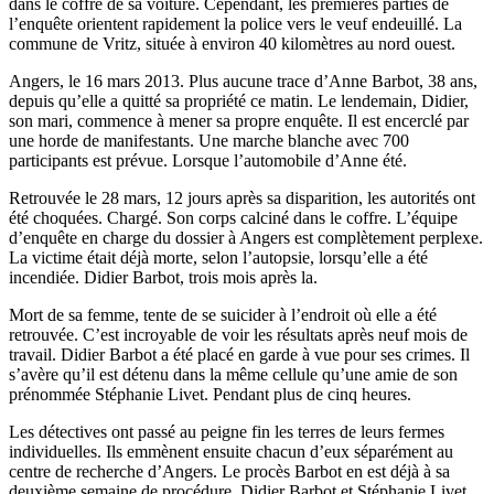
dans le coffre de sa voiture. Cependant, les premières parties de
l’enquête orientent rapidement la police vers le veuf endeuillé. La
commune de Vritz, située à environ 40 kilomètres au nord ouest.
Angers, le 16 mars 2013. Plus aucune trace d’Anne Barbot, 38 ans,
depuis qu’elle a quitté sa propriété ce matin. Le lendemain, Didier,
son mari, commence à mener sa propre enquête. Il est encerclé par
une horde de manifestants. Une marche blanche avec 700
participants est prévue. Lorsque l’automobile d’Anne été.
Retrouvée le 28 mars, 12 jours après sa disparition, les autorités ont
été choquées. Chargé. Son corps calciné dans le coffre. L’équipe
d’enquête en charge du dossier à Angers est complètement perplexe.
La victime était déjà morte, selon l’autopsie, lorsqu’elle a été
incendiée. Didier Barbot, trois mois après la.
Mort de sa femme, tente de se suicider à l’endroit où elle a été
retrouvée. C’est incroyable de voir les résultats après neuf mois de
travail. Didier Barbot a été placé en garde à vue pour ses crimes. Il
s’avère qu’il est détenu dans la même cellule qu’une amie de son
prénommée Stéphanie Livet. Pendant plus de cinq heures.
Les détectives ont passé au peigne fin les terres de leurs fermes
individuelles. Ils emmènent ensuite chacun d’eux séparément au
centre de recherche d’Angers. Le procès Barbot en est déjà à sa
deuxième semaine de procédure. Didier Barbot et Stéphanie Livet