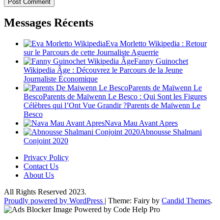
Messages Récents
Eva Morletto Wikipedia : Retour
sur le Parcours de cette Journaliste Aguerrie
Fanny Guinochet
Wikipedia Âge : Découvrez le Parcours de la Jeune
Journaliste Économique
Parents de Maïwenn Le
BescoParents de Maïwenn Le Besco : Qui Sont les Figures
Célèbres qui l’Ont Vue Grandir ?Parents de Maïwenn Le
Besco
Nava Mau Avant Apres
Abnousse Shalmani
Conjoint 2020
Privacy Policy
Contact Us
About Us
All Rights Reserved 2023.
Proudly powered by WordPress
|
Theme: Fairy by
Candid Themes
.