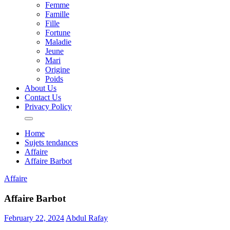
Femme
Famille
Fille
Fortune
Maladie
Jeune
Mari
Origine
Poids
About Us
Contact Us
Privacy Policy
Home
Sujets tendances
Affaire
Affaire Barbot
Affaire
Affaire Barbot
February 22, 2024
Abdul Rafay