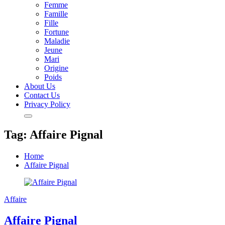
Femme
Famille
Fille
Fortune
Maladie
Jeune
Mari
Origine
Poids
About Us
Contact Us
Privacy Policy
Tag:
Affaire Pignal
Home
Affaire Pignal
Affaire
Affaire Pignal