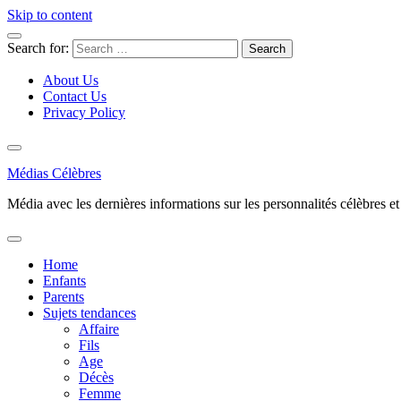
Skip to content
Search for:
About Us
Contact Us
Privacy Policy
Médias Célèbres
Média avec les dernières informations sur les personnalités célèbres et d
Home
Enfants
Parents
Sujets tendances
Affaire
Fils
Age
Décès
Femme