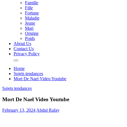
Famille
Fille
Fortune
Maladie
Jeune
Mari
Origine
Poids
About Us
Contact Us
Privacy Policy
Home
Sujets tendances
Mort De Nael Video Youtube
Sujets tendances
Mort De Nael Video Youtube
February 13, 2024
Abdul Rafay